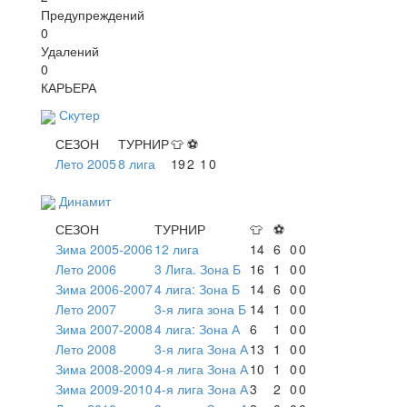
Предупреждений
0
Удалений
0
КАРЬЕРА
Скутер
СЕЗОН
ТУРНИР
👕
⚽
Лето 2005
8 лига
19
2
1
0
Динамит
СЕЗОН
ТУРНИР
👕
⚽
Зима 2005-2006
12 лига
14
6
0
0
Лето 2006
3 Лига. Зона Б
16
1
0
0
Зима 2006-2007
4 лига: Зона Б
14
6
0
0
Лето 2007
3-я лига зона Б
14
1
0
0
Зима 2007-2008
4 лига: Зона А
6
1
0
0
Лето 2008
3-я лига Зона А
13
1
0
0
Зима 2008-2009
4-я лига Зона А
10
1
0
0
Зима 2009-2010
4-я лига Зона А
3
2
0
0