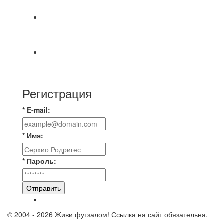
МАТЧЕЙ 2А ЛИГИ.
Победная... Спасибо всем за самоотдачу,
самообладание и подстраховку...выложились
📹📹📹 Обзор голов 📹📹📹 Лига 4. Зона "Б". 12
тур. Лето 2026. МФК "Восход" - Ирбис 6:2
Регистрация
* E-mail:
* Имя:
* Пароль:
Отправить
© 2004 - 2026 Живи футзалом! Ссылка на сайт обязательна.