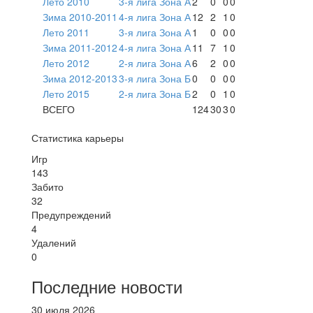
Лето 2010
3-я лига Зона А
2
0
0
0
Зима 2010-2011
4-я лига Зона А
12
2
1
0
Лето 2011
3-я лига Зона А
1
0
0
0
Зима 2011-2012
4-я лига Зона А
11
7
1
0
Лето 2012
2-я лига Зона А
6
2
0
0
Зима 2012-2013
3-я лига Зона Б
0
0
0
0
Лето 2015
2-я лига Зона Б
2
0
1
0
ВСЕГО
124
30
3
0
Статистика карьеры
Игр
143
Забито
32
Предупреждений
4
Удалений
0
Последние новости
30 июля 2026