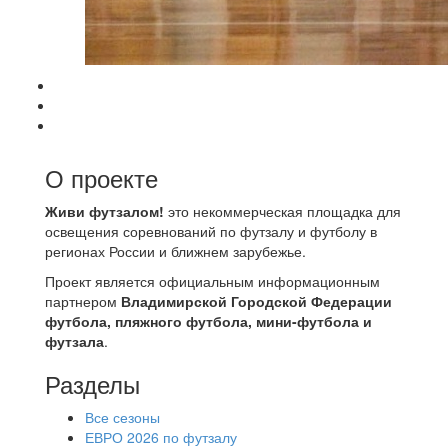
О проекте
Живи футзалом!
это некоммерческая площадка для
освещения соревнований по футзалу и футболу в
регионах России и ближнем зарубежье.
Проект является официальным информационным
партнером
Владимирской Городской Федерации
футбола, пляжного футбола, мини-футбола и
футзала
.
Разделы
Все сезоны
ЕВРО 2026 по футзалу