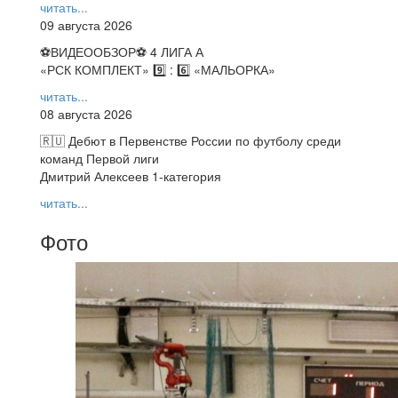
читать...
09 августа 2026
⚽️ВИДЕООБЗОР⚽️ 4 ЛИГА А
«РСК КОМПЛЕКТ» 9️⃣ : 6️⃣ «МАЛЬОРКА»
читать...
08 августа 2026
🇷🇺 Дебют в Первенстве России по футболу среди
команд Первой лиги
Дмитрий Алексеев 1-категория
читать...
Фото