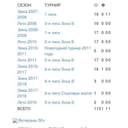
СЕЗОН
ТУРНИР
👕
⚽
Зима 2007-
1 лига
19
0
1
1
2008
Лето 2008
3-я лига Зона Б
16
0
0
0
Зима 2008-
1-я лига
17
0
0
0
2009
Лето 2010
2-я лига Зона Б
17
0
0
0
Зима 2010-
Новогодний турнир 2011
5
0
0
0
2011
года
Лето 2011
2-я лига Зона Б
17
0
0
0
Зима 2016-
4-я лига Зона В
16
1
0
0
2017
Зима 2017-
4-я лига Зона В
3
0
0
0
2018
Зима 2017-
4-я лига Стыковые матчи
1
0
0
0
2018
Лето 2018
3-я лига Зона Б
2
0
0
0
ВСЕГО
113
1
1
1
Ветераны 50+