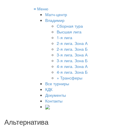
≡
Меню
Матч-центр
Владимир
Сборная тура
Высшая лига
1-я лига
2-я лига. Зона А
2-я лига. Зона Б
3-я лига. Зона А
3-я лига. Зона Б
4-я лига. Зона А
4-я лига. Зона Б
+ Трансферы
Все турниры
КДК
Документы
Контакты
Альтернатива