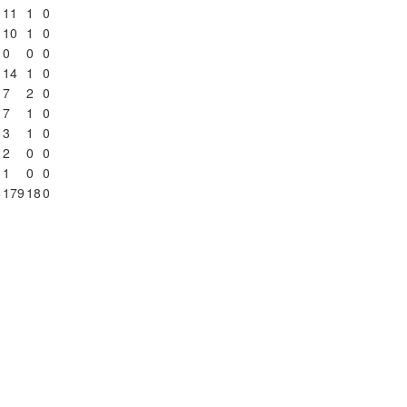
11
1
0
10
1
0
0
0
0
14
1
0
7
2
0
7
1
0
3
1
0
2
0
0
1
0
0
6
179
18
0