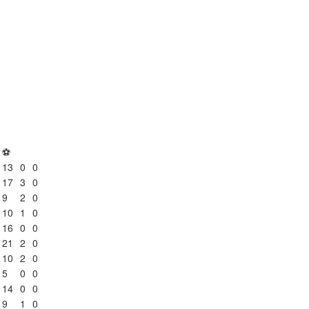
⚽
13
0
0
17
3
0
9
2
0
10
1
0
16
0
0
21
2
0
10
2
0
5
0
0
14
0
0
9
1
0