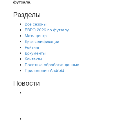
футзала
.
Разделы
Все сезоны
ЕВРО 2026 по футзалу
Матч-центр
Дисквалификации
Рейтинг
Документы
Контакты
Политика обработки данных
Приложение Android
Новости
⚽НАЗНАЧЕНИЯ СУДЕЙ⚽ ‼В СРЕДУ
СОСТОЯТСЯ ДОИГРОВКИ 2-Х ТАЙМОВ ДВУХ
МАТЧЕЙ 2А ЛИГИ.
⚽️ВИДЕООБЗОР⚽️ 4 ЛИГА А «РСК КОМПЛЕКТ»
9️⃣ : 6️⃣ «МАЛЬОРКА»