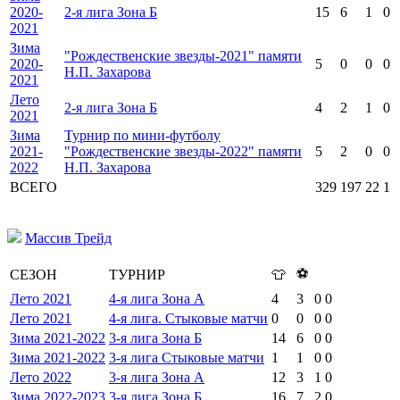
2020-
2-я лига Зона Б
15
6
1
0
2021
Зима
"Рождественские звезды-2021" памяти
2020-
5
0
0
0
Н.П. Захарова
2021
Лето
2-я лига Зона Б
4
2
1
0
2021
Зима
Турнир по мини-футболу
2021-
"Рождественские звезды-2022" памяти
5
2
0
0
2022
Н.П. Захарова
ВСЕГО
329
197
22
1
Массив Трейд
⚽
СЕЗОН
ТУРНИР
👕
Лето 2021
4-я лига Зона А
4
3
0
0
Лето 2021
4-я лига. Стыковые матчи
0
0
0
0
Зима 2021-2022
3-я лига Зона Б
14
6
0
0
Зима 2021-2022
3-я лига Стыковые матчи
1
1
0
0
Лето 2022
3-я лига Зона А
12
3
1
0
Зима 2022-2023
3-я лига Зона Б
16
7
2
0