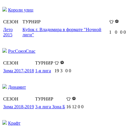
Короли улиц
⚽
СЕЗОН
ТУРНИР
👕
Лето
Кубок г. Владимира в формате "Ночной
1
0
0
0
2015
лиги"
РосСоюзСпас
⚽
СЕЗОН
ТУРНИР
👕
Зима 2017-2018
1-я лига
19
3
0
0
Динамит
⚽
СЕЗОН
ТУРНИР
👕
Зима 2018-2019
3-я лига Зона Б
16
12
0
0
Крафт