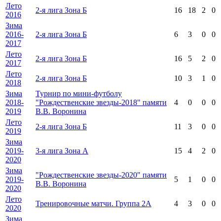
Лето
2-я лига Зона Б
16
18
2
0
2016
Зима
2016-
2-я лига Зона Б
6
3
0
0
2017
Лето
2-я лига Зона Б
16
5
2
0
2017
Лето
2-я лига Зона Б
10
3
1
0
2018
Зима
Турнир по мини-футболу
2018-
"Рождественские звезды-2018" памяти
4
0
0
0
2019
В.В. Воронина
Лето
2-я лига Зона Б
11
3
0
0
2019
Зима
2019-
3-я лига Зона А
15
4
2
0
2020
Зима
"Рождественские звезды-2020" памяти
2019-
5
1
0
0
В.В. Воронина
2020
Лето
Тренировочные матчи. Группа 2А
4
3
0
0
2020
Зима