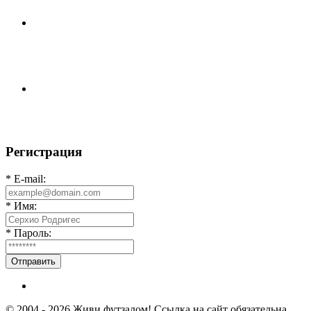
А вот и первые "плюшки"(фото) с Первенства города
Владимира по Текболу 2026⚽🏆🥇 Все
Команда «IZBA» ищет спарринг! ПН (10.08),Торпедо,
20:30 https://vk.ru/christmasmusick
Регистрация
* E-mail:
* Имя:
* Пароль:
Отправить
© 2004 - 2026 Живи футзалом! Ссылка на сайт обязательна.