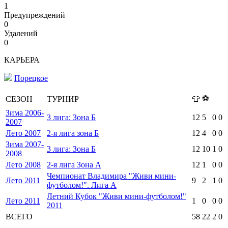
1
Предупреждений
0
Удалений
0
КАРЬЕРА
Порецкое
⚽
СЕЗОН
ТУРНИР
👕
Зима 2006-
3 лига: Зона Б
12
5
0
0
2007
Лето 2007
2-я лига зона Б
12
4
0
0
Зима 2007-
3 лига: Зона Б
12
10
1
0
2008
Лето 2008
2-я лига Зона А
12
1
0
0
Чемпионат Владимира "Живи мини-
Лето 2011
9
2
1
0
футболом!". Лига А
Летний Кубок "Живи мини-футболом!"
Лето 2011
1
0
0
0
2011
ВСЕГО
58
22
2
0