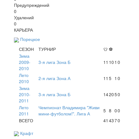
Предупреждений
0
Удалений
0
КАРЬЕРА
Порецкое
СЕЗОН
ТУРНИР
👕
⚽
Зима
2009-
3-я лига Зона Б
11
10
1
0
2010
Лето
2-я лига Зона А
11
5
1
0
2010
Зима
2010-
3-я лига Зона Б
14
20
5
0
2011
Лето
Чемпионат Владимира "Живи
5
8
0
0
2011
мини-футболом!". Лига А
ВСЕГО
41
43
7
0
Крафт