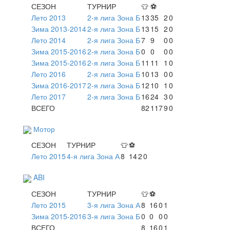
СЕЗОН
ТУРНИР
👕
⚽
Лето 2013
2-я лига Зона Б
13
35
2
0
Зима 2013-2014
2-я лига Зона Б
13
15
2
0
Лето 2014
2-я лига Зона Б
7
9
0
0
Зима 2015-2016
2-я лига Зона Б
0
0
0
0
Зима 2015-2016
2-я лига Зона Б
11
11
1
0
Лето 2016
2-я лига Зона Б
10
13
0
0
Зима 2016-2017
2-я лига Зона Б
12
10
1
0
Лето 2017
2-я лига Зона Б
16
24
3
0
ВСЕГО
82
117
9
0
Мотор
СЕЗОН
ТУРНИР
👕
⚽
Лето 2015
4-я лига Зона А
8
14
2
0
ABI
СЕЗОН
ТУРНИР
👕
⚽
Лето 2015
3-я лига Зона А
8
16
0
1
Зима 2015-2016
3-я лига Зона Б
0
0
0
0
ВСЕГО
8
16
0
1