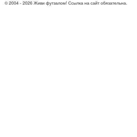
© 2004 - 2026 Живи футзалом! Ссылка на сайт обязательна.