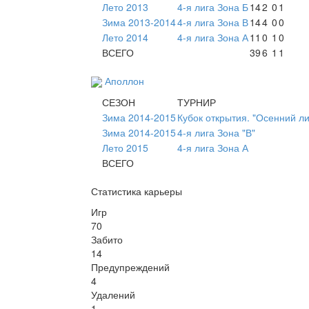
Лето 2013
4-я лига Зона Б
14
2
0
1
Зима 2013-2014
4-я лига Зона В
14
4
0
0
Лето 2014
4-я лига Зона А
11
0
1
0
ВСЕГО
39
6
1
1
Аполлон
СЕЗОН
ТУРНИР
Зима 2014-2015
Кубок открытия. "Осенний л
Зима 2014-2015
4-я лига Зона "В"
Лето 2015
4-я лига Зона А
ВСЕГО
Статистика карьеры
Игр
70
Забито
14
Предупреждений
4
Удалений
1