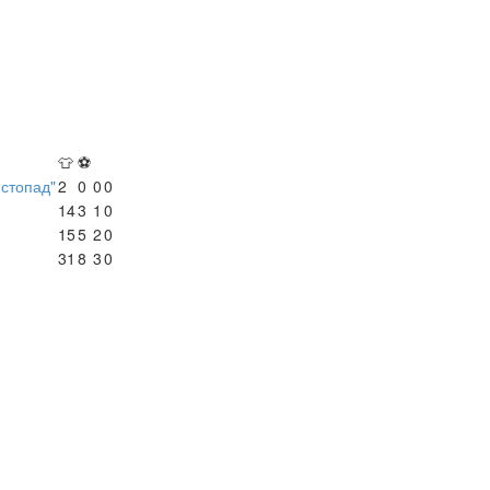
👕
⚽
истопад"
2
0
0
0
14
3
1
0
15
5
2
0
31
8
3
0