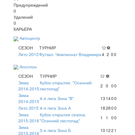
Предупреждений
0
Удалений
0
КАРЬЕРА
Автоцентр
СЕЗОН
ТУРНИР
👕
⚽
Лето 2013
Футзал. Чемпионат Владимира
4
2
0
0
Аполлон
СЕЗОН
ТУРНИР
👕
⚽
Зима
Кубок открытия. "Осенний
2
0
0
0
2014-2015
листопад"
Зима
4-я лига Зона "В"
13
14
0
0
2014-2015
Лето 2015
4-я лига Зона А
18
28
0
0
Зима
Кубок открытия сезона.
1
1
0
0
2015-2016
"Осенний листопад"
Зима
3-я лига Зона Б
10
12
2
1
2015-2016