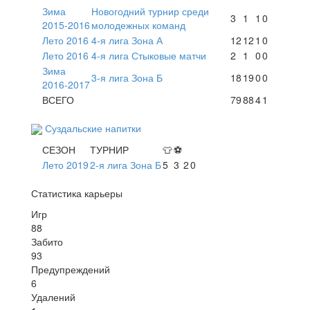
Зима
Новогодний турнир среди
3
1
1
0
2015-2016
молодежных команд
Лето 2016
4-я лига Зона А
12
12
1
0
Лето 2016
4-я лига Стыковые матчи
2
1
0
0
Зима
3-я лига Зона Б
18
19
0
0
2016-2017
ВСЕГО
79
88
4
1
Суздальские напитки
СЕЗОН
ТУРНИР
👕
⚽
Лето 2019
2-я лига Зона Б
5
3
2
0
Статистика карьеры
Игр
88
Забито
93
Предупреждений
6
Удалений