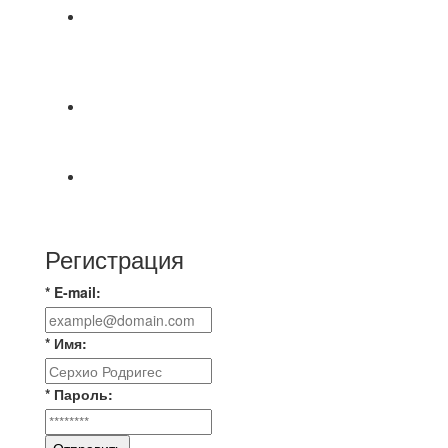
⚽НАЗНАЧЕНИЯ СУДЕЙ⚽ ‼В СРЕДУ
СОСТОЯТСЯ ДОИГРОВКИ 2-Х ТАЙМОВ ДВУХ
МАТЧЕЙ 2А ЛИГИ.
Победная... Спасибо всем за самоотдачу,
самообладание и подстраховку...выложились
📹📹📹 Обзор голов 📹📹📹 Лига 4. Зона "Б". 12
тур. Лето 2026. МФК "Восход" - Ирбис 6:2
Регистрация
* E-mail:
* Имя:
* Пароль: