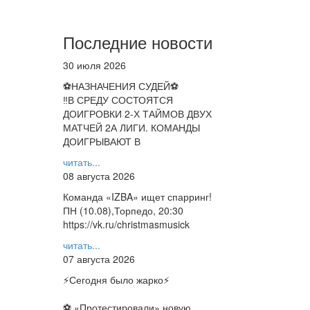
Последние новости
30 июля 2026
⚽НАЗНАЧЕНИЯ СУДЕЙ⚽
‼В СРЕДУ СОСТОЯТСЯ
ДОИГРОВКИ 2-Х ТАЙМОВ ДВУХ
МАТЧЕЙ 2А ЛИГИ. КОМАНДЫ
ДОИГРЫВАЮТ В
читать...
08 августа 2026
Команда «IZBA» ищет спарринг!
ПН (10.08),Торпедо, 20:30
https://vk.ru/christmasmusick
читать...
07 августа 2026
⚡️Сегодня было жарко⚡️
⚽ ️«Протестировали» новую