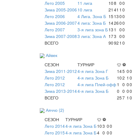
Лето 2005
11 лига
10
8
0
0
Зима 2005-2006
10 лига
21
41
1
0
Лето 2006
4 Лига. Зона Б
15
13
0
0
Зима 2006-2007
4 лига: Зона Б
14
26
0
0
Лето 2007
3-я лига зона Б
13
1
0
0
Зима 2007-2008
3 лига: Зона А
17
3
0
0
ВСЕГО
90
92
1
0
Айвек
СЕЗОН
ТУРНИР
👕
⚽
Зима 2011-2012
4-я лига Зона Г
14
5
0
0
Лето 2012
4-я лига Зона Б
10
2
1
0
Лето 2012
4-я лига Плей-офф
1
0
0
0
Зима 2013-2014
4-я лига Зона Б
0
0
0
0
ВСЕГО
25
7
1
0
Аяччо (2)
СЕЗОН
ТУРНИР
👕
⚽
Лето 2014
4-я лига Зона Б
10
3
0
0
Лето 2015
4-я лига Зона Б
4
0
0
0