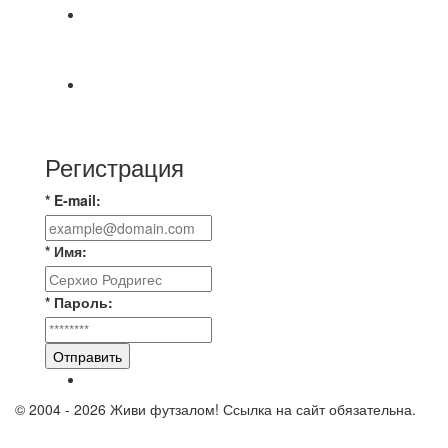
Первый официальный турнир Федерации
Текбола Владимирской области
А вот и первые "плюшки"(фото) с Первенства
города Владимира по Текболу 2026⚽🏆🥇 Все
Регистрация
* E-mail:
* Имя:
* Пароль:
Отправить
© 2004 - 2026 Живи футзалом! Ссылка на сайт обязательна.