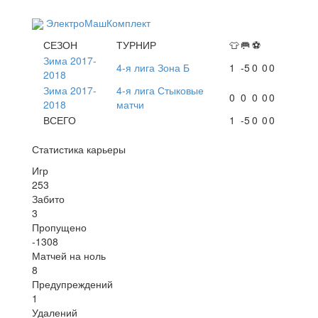
ЭлектроМашКомплект
СЕЗОН
ТУРНИР
👕
🥅
⚽
Зима 2017-
4-я лига Зона Б
1
-5
0
0
0
2018
Зима 2017-
4-я лига Стыковые
0
0
0
0
0
2018
матчи
ВСЕГО
1
-5
0
0
0
Статистика карьеры
Игр
253
Забито
3
Пропущено
-1308
Матчей на ноль
8
Предупреждений
1
Удалений