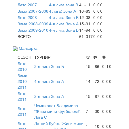
Лето 2007
4-я лига зона В
4
-11
0
0
0
Зима 2007-2008
4 лига: Зона А
16
-83
0
0
0
Лето 2008
4-я лига Зона Б
12
-38
0
0
0
Зима 2008-2009
4-я лига Зона А
15
-91
0
0
0
Зима 2009-2010
4-я лига Зона Б
14
-94
0
0
0
ВСЕГО
61
-317
0
0
0
Мальорка
СЕЗОН
ТУРНИР
👕
🥅
⚽
Лето
2-я лига Зона Б
15
-86
0
1
0
2010
Зима
2010-
4-я лига Зона А
14
-72
0
0
0
2011
Лето
2-я лига Зона А
15
-87
0
0
0
2011
Чемпионат Владимира
Лето
"Живи мини-футболом!".
7
-30
0
0
0
2011
Лига С
Лето
Летний Кубок "Живи мини-
1
-10
0
0
0