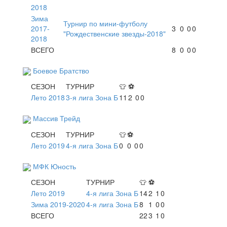
2018
Зима
Турнир по мини-футболу
2017-
3
0
0
0
"Рождественские звезды-2018"
2018
ВСЕГО
8
0
0
0
Боевое Братство
СЕЗОН
ТУРНИР
👕
⚽
Лето 2018
3-я лига Зона Б
11
2
0
0
Массив Трейд
СЕЗОН
ТУРНИР
👕
⚽
Лето 2019
4-я лига Зона Б
0
0
0
0
МФК Юность
СЕЗОН
ТУРНИР
👕
⚽
Лето 2019
4-я лига Зона Б
14
2
1
0
Зима 2019-2020
4-я лига Зона Б
8
1
0
0
ВСЕГО
22
3
1
0