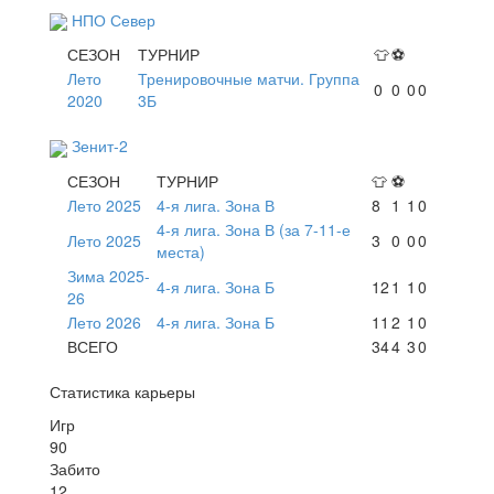
НПО Север
СЕЗОН
ТУРНИР
👕
⚽
Лето
Тренировочные матчи. Группа
0
0
0
0
2020
3Б
Зенит-2
СЕЗОН
ТУРНИР
👕
⚽
Лето 2025
4-я лига. Зона В
8
1
1
0
4-я лига. Зона В (за 7-11-е
Лето 2025
3
0
0
0
места)
Зима 2025-
4-я лига. Зона Б
12
1
1
0
26
Лето 2026
4-я лига. Зона Б
11
2
1
0
ВСЕГО
34
4
3
0
Статистика карьеры
Игр
90
Забито
12