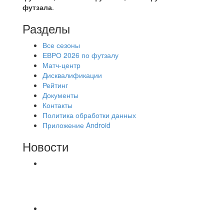
футзала
.
Разделы
Все сезоны
ЕВРО 2026 по футзалу
Матч-центр
Дисквалификации
Рейтинг
Документы
Контакты
Политика обработки данных
Приложение Android
Новости
⚽НАЗНАЧЕНИЯ СУДЕЙ⚽ ‼В СРЕДУ
СОСТОЯТСЯ ДОИГРОВКИ 2-Х ТАЙМОВ ДВУХ
МАТЧЕЙ 2А ЛИГИ.
Победная... Спасибо всем за самоотдачу,