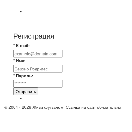
самообладание и подстраховку...выложились
📹📹📹 Обзор голов 📹📹📹 Лига 4. Зона "Б". 12
тур. Лето 2026. МФК "Восход" - Ирбис 6:2
Регистрация
* E-mail:
* Имя:
* Пароль:
Отправить
© 2004 - 2026 Живи футзалом! Ссылка на сайт обязательна.