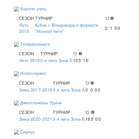
Короли улиц
СЕЗОН
ТУРНИР
👕
⚽
Лето
Кубок г. Владимира в формате
2
1
0
0
2015
"Ночной лиги"
Техкранэнерго
СЕЗОН
ТУРНИР
👕
⚽
Лето 2015
2-я лига Зона Б
12
5
1
0
Интехсервис
СЕЗОН
ТУРНИР
👕
⚽
Зима 2017-2018
3-я лига Зона А
0
0
0
0
Джентльмены Удачи
СЕЗОН
ТУРНИР
👕
⚽
Зима 2020-2021
3-я лига Зона Б
16
5
0
0
Сириус