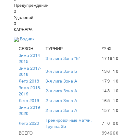
Предупреждений
0
Удалений
0
КАРЬЕРА
Водник
СЕЗОН
ТУРНИР
👕
⚽
Зима 2014-
3-я лига Зона "Б"
17
16
1
0
2015
Зима 2017-
3-я лига Зона Б
13
6
1
0
2018
Лето 2018
3-я лига Зона А
17
9
1
0
Зима 2018-
2-я лига Зона А
14
3
1
0
2019
Лето 2019
2-я лига Зона А
16
5
1
0
Зима 2019-
2-я лига Зона А
15
7
1
0
2020
Тренировочные матчи.
Лето 2020
7
0
0
0
Группа 2Б
ВСЕГО
99
46
6
0