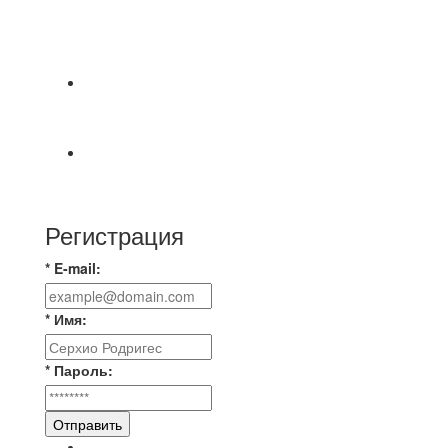
⚽НАЗНАЧЕНИЯ СУДЕЙ⚽ ‼В СРЕДУ
СОСТОЯТСЯ ДОИГРОВКИ 2-Х ТАЙМОВ ДВУХ
МАТЧЕЙ 2А ЛИГИ.
⚡️Сегодня было жарко⚡️ ⚽ ️«Протестировали»
новую футбольную площадку в
📅 Анонс матчей на пятницу, 7 августа 2026 г.
🎡 Центральный парк культуры и отдыха
Регистрация
* E-mail:
* Имя:
* Пароль:
Отправить