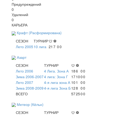
Предупреждений
0
Удалений
0
КАРЬЕРА
Крафт (Расформирована)
СЕЗОН
ТУРНИР
👕
⚽
Лето 2005
10 лига
21
7
0
0
Азарт
СЕЗОН
ТУРНИР
👕
⚽
Лето 2006
4 Лига. Зона А
18
6
0
0
Зима 2006-2007
4 лига: Зона Г
17
10
0
0
Лето 2007
4-я лига зона А
10
1
0
0
Зима 2008-2009
4-я лига Зона Б
12
8
0
0
ВСЕГО
57
25
0
0
Метеор (Кёльн)
СЕЗОН
ТУРНИР
👕
⚽