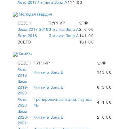
Лето 2017
4-я лига Зона А
11
1
0
0
Молодая гвардия
СЕЗОН
ТУРНИР
👕
⚽
Зима 2017-2018
3-я лига Зона А
2
0
0
0
Лето 2018
3-я лига Зона А
14
1
0
0
ВСЕГО
16
1
0
0
Камбэк
СЕЗОН
ТУРНИР
👕
⚽
Лето
4-я лига Зона Б
14
3
0
0
2019
Зима
2019-
4-я лига Зона Б
6
3
0
0
2020
Лето
Тренировочные матчи. Группа
4
1
0
0
2020
4В
Зима
2020-
4-я лига Зона Б
2
0
0
0
2021
Зима
Зимний кубок г.Владимира по