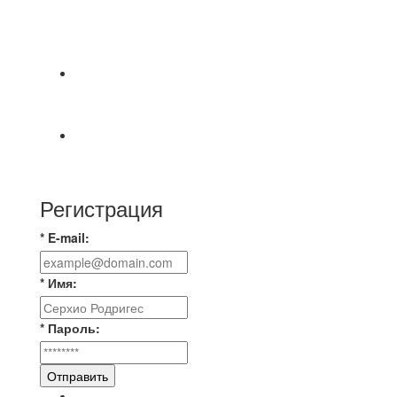
⚽НАЗНАЧЕНИЯ СУДЕЙ⚽ ‼В СРЕДУ
СОСТОЯТСЯ ДОИГРОВКИ 2-Х ТАЙМОВ ДВУХ
МАТЧЕЙ 2А ЛИГИ.
⚡️Сегодня было жарко⚡️ ⚽ ️«Протестировали»
новую футбольную площадку в
📅 Анонс матчей на пятницу, 7 августа 2026 г.
🎡 Центральный парк культуры и отдыха
Регистрация
* E-mail:
* Имя:
* Пароль:
Отправить