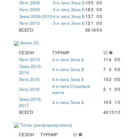
Лето 2008
3-я лига Зона Б
13
5
0
0
Лето 2009
3-я лига Зона Б
18
3
0
0
Зима 2009-2010
4-я лига Зона Б
13
7
0
0
Лето 2010
3-я лига Зона Б
12
1
0
0
ВСЕГО
56
16
0
0
Аяччо (2)
СЕЗОН
ТУРНИР
👕
⚽
Лето 2013
4-я лига Зона Б
11
4
0
0
Зима 2013-
4-я лига Зона В
7
3
0
0
2014
Лето 2016
4-я лига Зона Б
10
2
0
0
4-я лига Стыковые
Лето 2016
2
1
0
0
матчи
Зима 2016-
4-я лига Зона Б
10
3
1
0
2017
ВСЕГО
40
13
1
0
Титан (расформирована)
СЕЗОН
ТУРНИР
👕
⚽