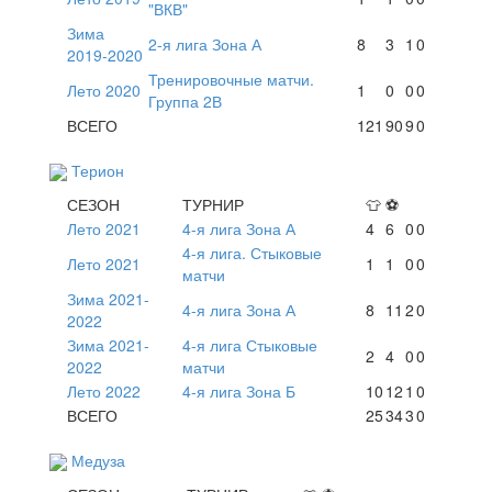
"ВКВ"
Зима
2-я лига Зона А
8
3
1
0
2019-2020
Тренировочные матчи.
Лето 2020
1
0
0
0
Группа 2В
ВСЕГО
121
90
9
0
Терион
СЕЗОН
ТУРНИР
👕
⚽
Лето 2021
4-я лига Зона А
4
6
0
0
4-я лига. Стыковые
Лето 2021
1
1
0
0
матчи
Зима 2021-
4-я лига Зона А
8
11
2
0
2022
Зима 2021-
4-я лига Стыковые
2
4
0
0
2022
матчи
Лето 2022
4-я лига Зона Б
10
12
1
0
ВСЕГО
25
34
3
0
Медуза