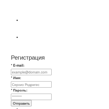
⚽НАЗНАЧЕНИЯ СУДЕЙ⚽ ‼В СРЕДУ
СОСТОЯТСЯ ДОИГРОВКИ 2-Х ТАЙМОВ ДВУХ
МАТЧЕЙ 2А ЛИГИ.
Победная... Спасибо всем за самоотдачу,
самообладание и подстраховку...выложились
📹📹📹 Обзор голов 📹📹📹 Лига 4. Зона "Б". 12
тур. Лето 2026. МФК "Восход" - Ирбис 6:2
Регистрация
* E-mail:
* Имя:
* Пароль:
Отправить