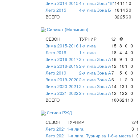
Зима 2014-2015
4-я лига Зона "В"
14
11
1
0
Лето 2015
4-я лига Зона Б
18
14
5
0
ВСЕГО
32
25
6
0
Силикат (Малыгино)
СЕЗОН
ТУРНИР
👕
⚽
Зима 2015-2016
1-я лига
15
8
0
0
Лето 2016
1-я лига
18
4
4
0
Зима 2016-2017
2-я лига Зона А
16
9
1
0
Зима 2018-2019
2-я лига Зона А
12
10
1
0
Лето 2019
2-я лига Зона А
7
5
0
0
Зима 2019-2020
2-я лига Зона А
6
1
2
0
Зима 2020-2021
2-я лига Зона А
14
13
1
0
Зима 2021-2022
2-я лига Зона А
12
12
2
0
ВСЕГО
100
62
11
0
Легион РЖД
СЕЗОН
ТУРНИР
👕
Лето 2021
1-я лига
3
Лето 2021
1-я лига. Турнир за 1-6-е места
1