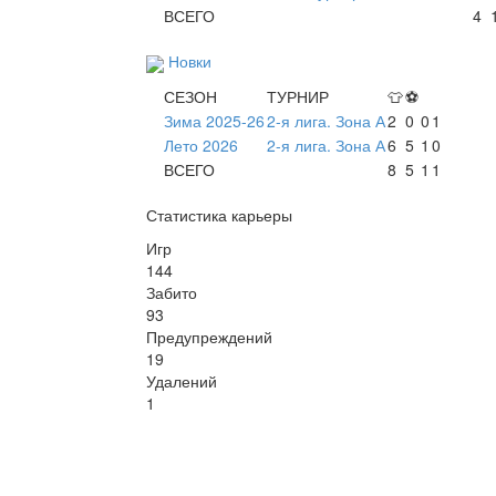
ВСЕГО
4
Новки
СЕЗОН
ТУРНИР
👕
⚽
Зима 2025-26
2-я лига. Зона А
2
0
0
1
Лето 2026
2-я лига. Зона А
6
5
1
0
ВСЕГО
8
5
1
1
Статистика карьеры
Игр
144
Забито
93
Предупреждений
19
Удалений
1