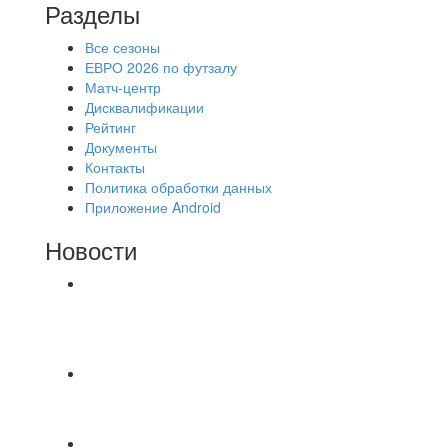
Разделы
Все сезоны
ЕВРО 2026 по футзалу
Матч-центр
Дисквалификации
Рейтинг
Документы
Контакты
Политика обработки данных
Приложение Android
Новости
⚽НАЗНАЧЕНИЯ СУДЕЙ⚽ ‼В СРЕДУ
СОСТОЯТСЯ ДОИГРОВКИ 2-Х ТАЙМОВ ДВУХ
МАТЧЕЙ 2А ЛИГИ.
📹📹📹 Обзор голов 📹📹📹 Лига 4. Зона "Б". 12
тур. Лето 2026. МФК "Восход" - Ирбис 6:2