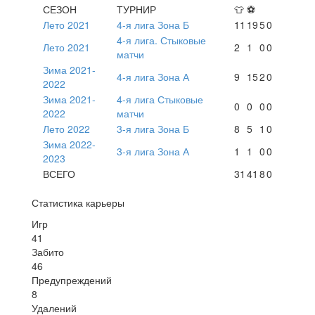
СЕЗОН
ТУРНИР
👕
⚽
Лето 2021
4-я лига Зона Б
11
19
5
0
4-я лига. Стыковые
Лето 2021
2
1
0
0
матчи
Зима 2021-
4-я лига Зона А
9
15
2
0
2022
Зима 2021-
4-я лига Стыковые
0
0
0
0
2022
матчи
Лето 2022
3-я лига Зона Б
8
5
1
0
Зима 2022-
3-я лига Зона А
1
1
0
0
2023
ВСЕГО
31
41
8
0
Статистика карьеры
Игр
41
Забито
46
Предупреждений
8
Удалений