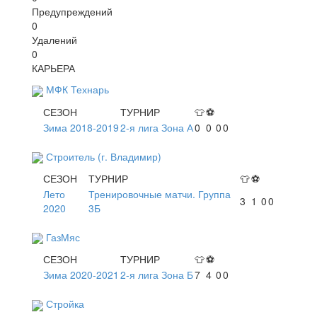
Предупреждений
0
Удалений
0
КАРЬЕРА
МФК Технарь
СЕЗОН
ТУРНИР
👕
⚽
Зима 2018-2019
2-я лига Зона А
0
0
0
0
Строитель (г. Владимир)
СЕЗОН
ТУРНИР
👕
⚽
Лето
Тренировочные матчи. Группа
3
1
0
0
2020
3Б
ГазМяс
СЕЗОН
ТУРНИР
👕
⚽
Зима 2020-2021
2-я лига Зона Б
7
4
0
0
Стройка