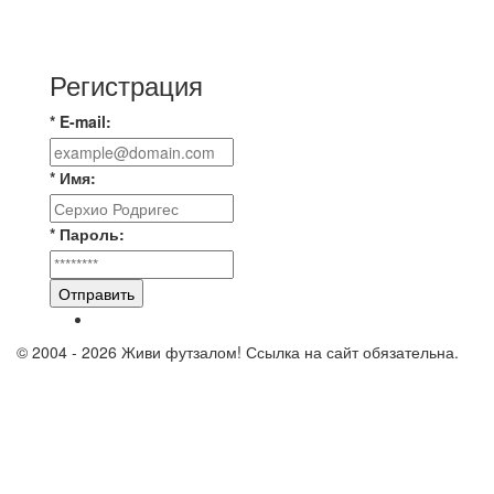
📹📹📹 Обзор голов 📹📹📹 Лига 4. Зона "Б". 12
тур. Лето 2026. МФК "Восход" - Ирбис 6:2
Регистрация
* E-mail:
* Имя:
* Пароль:
Отправить
© 2004 - 2026 Живи футзалом! Ссылка на сайт обязательна.