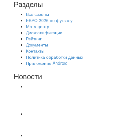
Разделы
Все сезоны
ЕВРО 2026 по футзалу
Матч-центр
Дисквалификации
Рейтинг
Документы
Контакты
Политика обработки данных
Приложение Android
Новости
⚽НАЗНАЧЕНИЯ СУДЕЙ⚽ ‼В СРЕДУ
СОСТОЯТСЯ ДОИГРОВКИ 2-Х ТАЙМОВ ДВУХ
МАТЧЕЙ 2А ЛИГИ.
Победная... Спасибо всем за самоотдачу,
самообладание и подстраховку...выложились