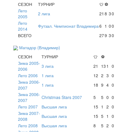
СЕЗОН
ТУРНИР
👕
⚽
Лето
2 лига
21
8
3
0
2005
Лето
Футзал. Чемпионат Владимира
6
1
0
0
2014
ВСЕГО
27
9
3
0
Матадор (Владимир)
СЕЗОН
ТУРНИР
👕
⚽
Зима 2005-
3 лига
21
13
1
0
2006
Лето 2006
1 лига
12
2
3
0
Зима 2006-
1 лига
18
9
4
0
2007
Зима 2006-
Christmas Stars 2007
5
5
0
0
2007
Лето 2007
Высшая лига
15
1
2
0
Зима 2007-
Высшая лига
15
5
1
0
2008
Лето 2008
Высшая лига
8
5
2
0