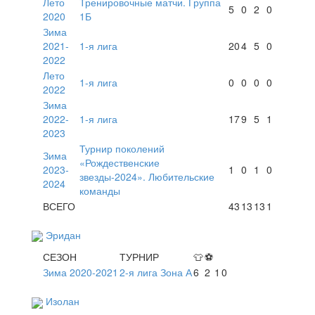
Лето
Тренировочные матчи. Группа
5
0
2
0
2020
1Б
Зима
2021-
1-я лига
20
4
5
0
2022
Лето
1-я лига
0
0
0
0
2022
Зима
2022-
1-я лига
17
9
5
1
2023
Турнир поколений
Зима
«Рождественские
2023-
1
0
1
0
звезды-2024». Любительские
2024
команды
ВСЕГО
43
13
13
1
Эридан
СЕЗОН
ТУРНИР
👕
⚽
Зима 2020-2021
2-я лига Зона А
6
2
1
0
Изолан