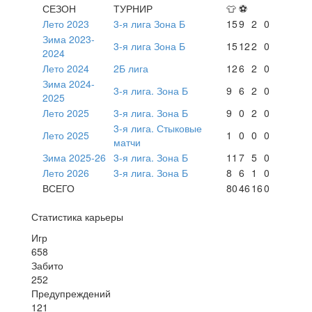
СЕЗОН
ТУРНИР
👕
⚽
Лето 2023
3-я лига Зона Б
15
9
2
0
Зима 2023-
3-я лига Зона Б
15
12
2
0
2024
Лето 2024
2Б лига
12
6
2
0
Зима 2024-
3-я лига. Зона Б
9
6
2
0
2025
Лето 2025
3-я лига. Зона Б
9
0
2
0
3-я лига. Стыковые
Лето 2025
1
0
0
0
матчи
Зима 2025-26
3-я лига. Зона Б
11
7
5
0
Лето 2026
3-я лига. Зона Б
8
6
1
0
ВСЕГО
80
46
16
0
Статистика карьеры
Игр
658
Забито
252
Предупреждений
121