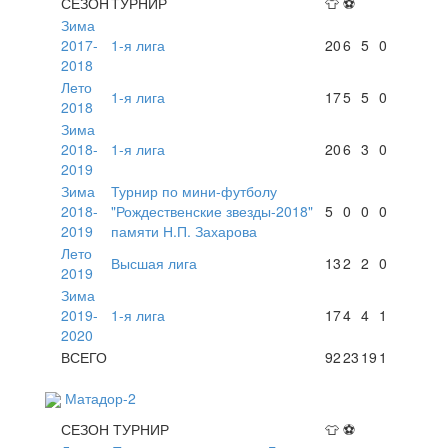
СЕЗОН
ТУРНИР
👕
⚽
Зима
2017-
1-я лига
20
6
5
0
2018
Лето
1-я лига
17
5
5
0
2018
Зима
2018-
1-я лига
20
6
3
0
2019
Зима
Турнир по мини-футболу
2018-
"Рождественские звезды-2018"
5
0
0
0
2019
памяти Н.П. Захарова
Лето
Высшая лига
13
2
2
0
2019
Зима
2019-
1-я лига
17
4
4
1
2020
ВСЕГО
92
23
19
1
Матадор-2
СЕЗОН
ТУРНИР
👕
⚽