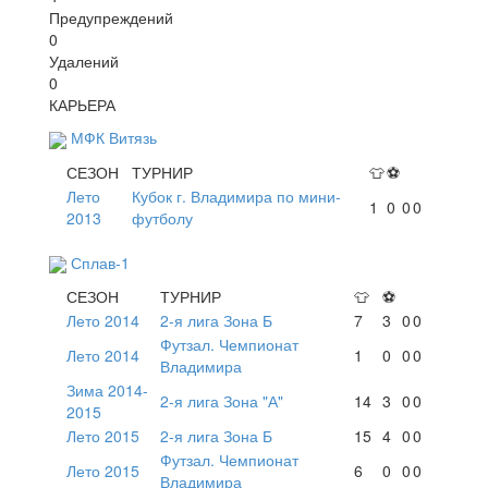
Предупреждений
0
Удалений
0
КАРЬЕРА
МФК Витязь
СЕЗОН
ТУРНИР
👕
⚽
Лето
Кубок г. Владимира по мини-
1
0
0
0
2013
футболу
Сплав-1
СЕЗОН
ТУРНИР
👕
⚽
Лето 2014
2-я лига Зона Б
7
3
0
0
Футзал. Чемпионат
Лето 2014
1
0
0
0
Владимира
Зима 2014-
2-я лига Зона "А"
14
3
0
0
2015
Лето 2015
2-я лига Зона Б
15
4
0
0
Футзал. Чемпионат
Лето 2015
6
0
0
0
Владимира