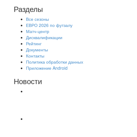
Разделы
Все сезоны
ЕВРО 2026 по футзалу
Матч-центр
Дисквалификации
Рейтинг
Документы
Контакты
Политика обработки данных
Приложение Android
Новости
⚽НАЗНАЧЕНИЯ СУДЕЙ⚽ ‼В СРЕДУ
СОСТОЯТСЯ ДОИГРОВКИ 2-Х ТАЙМОВ ДВУХ
МАТЧЕЙ 2А ЛИГИ.
🔥🔥🔥Победа 🔥🔥🔥 Доиграли матч против
команды Мономах Итоговый счет