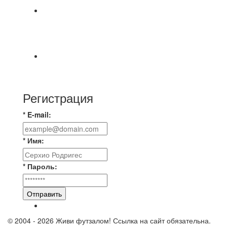
⚽ Первенство Владимира по футзалу. 1-я лига.
06.08.2026 г. УютСтрой - Крафт 0:2 (0:0) 📹
Обзор
Красная Гвардия сыграла в ничью с Камбэком
3:3 Равная игра , много борьбы и
Регистрация
* E-mail:
* Имя:
* Пароль:
Отправить
© 2004 - 2026 Живи футзалом! Ссылка на сайт обязательна.