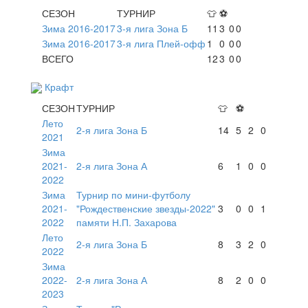
СЕЗОН
ТУРНИР
👕
⚽
Зима 2016-2017
3-я лига Зона Б
11
3
0
0
Зима 2016-2017
3-я лига Плей-офф
1
0
0
0
ВСЕГО
12
3
0
0
Крафт
СЕЗОН
ТУРНИР
👕
⚽
Лето
2-я лига Зона Б
14
5
2
0
2021
Зима
2021-
2-я лига Зона А
6
1
0
0
2022
Зима
Турнир по мини-футболу
2021-
"Рождественские звезды-2022"
3
0
0
1
2022
памяти Н.П. Захарова
Лето
2-я лига Зона Б
8
3
2
0
2022
Зима
2022-
2-я лига Зона А
8
2
0
0
2023