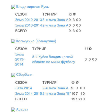
Владимирская Русь
СЕЗОН
ТУРНИР
👕
⚽
Зима 2012-2013
3-я лига Зона А
9
3
0
0
Зима 2013-2014
2-я лига Зона А
0
0
0
0
ВСЕГО
9
3
0
0
Кольчугино (Кольчугино)
СЕЗОН
ТУРНИР
👕
⚽
Зима
8-й Кубок Владимирской
2013-
3
0
0
0
области по мини-футболу
2014
Сбербанк
СЕЗОН
ТУРНИР
👕
⚽
Лето 2014
2-я лига Зона А
9
9
0
0
Зима 2014-2015
2-я лига Зона "Б"
10
7
1
0
ВСЕГО
19
16
1
0
Арарат