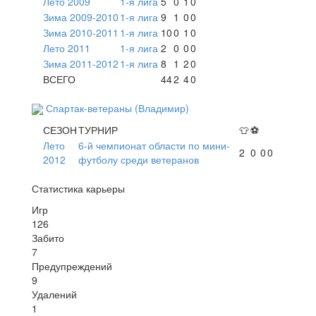
Лето 2009
1-я лига
5
0
1
0
Зима 2009-2010
1-я лига
9
1
0
0
Зима 2010-2011
1-я лига
10
0
1
0
Лето 2011
1-я лига
2
0
0
0
Зима 2011-2012
1-я лига
8
1
2
0
ВСЕГО
44
2
4
0
Спартак-ветераны (Владимир)
СЕЗОН
ТУРНИР
👕
⚽
Лето
6-й чемпионат области по мини-
2
0
0
0
2012
футболу среди ветеранов
Статистика карьеры
Игр
126
Забито
7
Предупреждений
9
Удалений
1