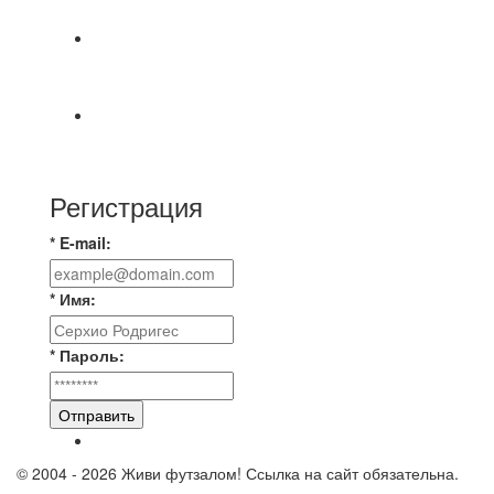
МАТЧЕЙ 2А ЛИГИ.
⚡️Сегодня было жарко⚡️ ⚽ ️«Протестировали»
новую футбольную площадку в
📅 Анонс матчей на пятницу, 7 августа 2026 г.
🎡 Центральный парк культуры и отдыха
Регистрация
* E-mail:
* Имя:
* Пароль:
Отправить
© 2004 - 2026 Живи футзалом! Ссылка на сайт обязательна.