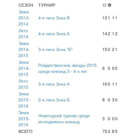
СЕЗОН
ТУРНИР
👕
⚽
Зима
2013-
4-я лига Зона В
13
1
1
1
2014
Лето
4-я лига Зона А
14
2
1
2
2014
Зима
2014-
3-я лига Зона "Б"
15
0
2
1
2015
Зима
Рождественские звезды-2015
2014-
6
0
0
0
среди команд 3 - 4-х лиг
2015
Лето
3-я лига Зона А
16
0
1
1
2015
Зима
2015-
2-я лига Зона Б
8
0
3
0
2016
Зима
Новогодний турнир среди
2015-
3
0
0
0
молодежных команд
2016
ВСЕГО
75
3
8
5