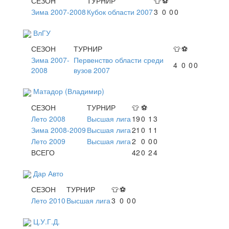
СЕЗОН
ТУРНИР
👕
⚽
Зима 2007-2008
Кубок области 2007
3
0
0
0
ВлГУ
СЕЗОН
ТУРНИР
👕
⚽
Зима 2007-
Первенство области среди
4
0
0
0
2008
вузов 2007
Матадор (Владимир)
СЕЗОН
ТУРНИР
👕
⚽
Лето 2008
Высшая лига
19
0
1
3
Зима 2008-2009
Высшая лига
21
0
1
1
Лето 2009
Высшая лига
2
0
0
0
ВСЕГО
42
0
2
4
Дар Авто
СЕЗОН
ТУРНИР
👕
⚽
Лето 2010
Высшая лига
3
0
0
0
Ц.У.Г.Д.