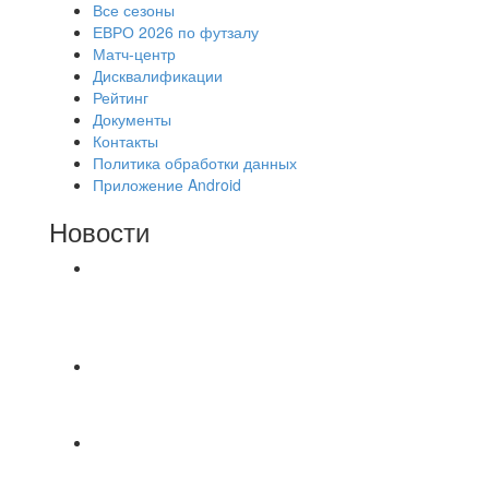
Все сезоны
ЕВРО 2026 по футзалу
Матч-центр
Дисквалификации
Рейтинг
Документы
Контакты
Политика обработки данных
Приложение Android
Новости
⚽НАЗНАЧЕНИЯ СУДЕЙ⚽ ‼В СРЕДУ
СОСТОЯТСЯ ДОИГРОВКИ 2-Х ТАЙМОВ ДВУХ
МАТЧЕЙ 2А ЛИГИ.
📅 Анонс матчей на пятницу, 7 августа 2026 г.
🎡 Центральный парк культуры и отдыха
Всем доброго времени суток ✌ Лакинский
Комсомолец ищет команду для спарринга по