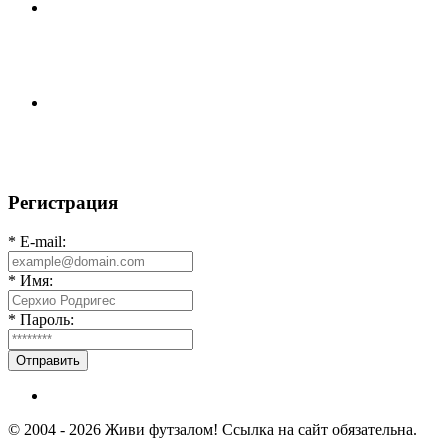
📹📹📹 Обзор голов 📹📹📹 Лига 4. Зона "Б". 12 тур.
Лето 2026. МФК "Восход" - Ирбис 6:2
⚽️ВИДЕООБЗОР⚽️ «БРУСБОКС» 4️⃣ : 1️⃣ «ТЕХЦЕНТР
ГРАНД»
Регистрация
* E-mail:
* Имя:
* Пароль:
Отправить
© 2004 - 2026 Живи футзалом! Ссылка на сайт обязательна.