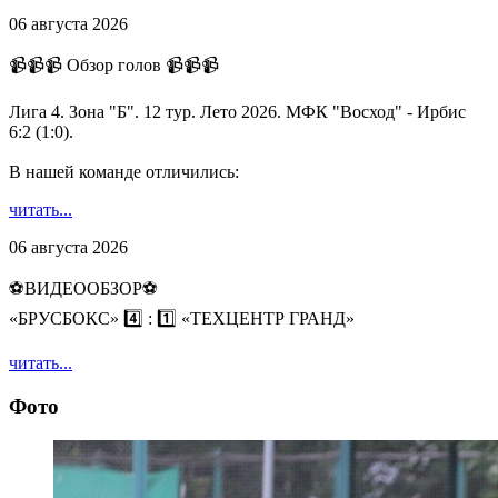
06 августа 2026
📹📹📹 Обзор голов 📹📹📹
Лига 4. Зона "Б". 12 тур. Лето 2026. МФК "Восход" - Ирбис
6:2 (1:0).
В нашей команде отличились:
читать...
06 августа 2026
⚽️ВИДЕООБЗОР⚽️
«БРУСБОКС» 4️⃣ : 1️⃣ «ТЕХЦЕНТР ГРАНД»
читать...
Фото