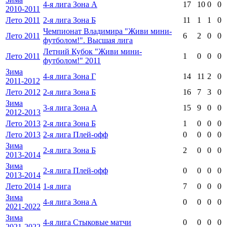
4-я лига Зона А
17
10
0
0
2010-2011
Лето 2011
2-я лига Зона Б
11
1
1
0
Чемпионат Владимира "Живи мини-
Лето 2011
6
2
0
0
футболом!". Высшая лига
Летний Кубок "Живи мини-
Лето 2011
1
0
0
0
футболом!" 2011
Зима
4-я лига Зона Г
14
11
2
0
2011-2012
Лето 2012
2-я лига Зона Б
16
7
3
0
Зима
3-я лига Зона А
15
9
0
0
2012-2013
Лето 2013
2-я лига Зона Б
1
0
0
0
Лето 2013
2-я лига Плей-офф
0
0
0
0
Зима
2-я лига Зона Б
2
0
0
0
2013-2014
Зима
2-я лига Плей-офф
0
0
0
0
2013-2014
Лето 2014
1-я лига
7
0
0
0
Зима
4-я лига Зона А
0
0
0
0
2021-2022
Зима
4-я лига Стыковые матчи
0
0
0
0
2021-2022