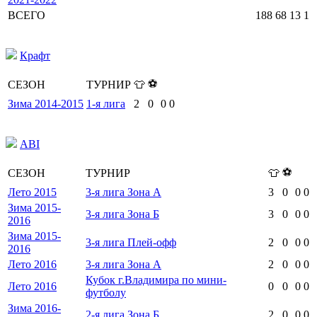
ВСЕГО
188
68
13
1
Крафт
⚽
СЕЗОН
ТУРНИР
👕
Зима 2014-2015
1-я лига
2
0
0
0
ABI
⚽
СЕЗОН
ТУРНИР
👕
Лето 2015
3-я лига Зона А
3
0
0
0
Зима 2015-
3-я лига Зона Б
3
0
0
0
2016
Зима 2015-
3-я лига Плей-офф
2
0
0
0
2016
Лето 2016
3-я лига Зона А
2
0
0
0
Кубок г.Владимира по мини-
Лето 2016
0
0
0
0
футболу
Зима 2016-
2-я лига Зона Б
2
0
0
0