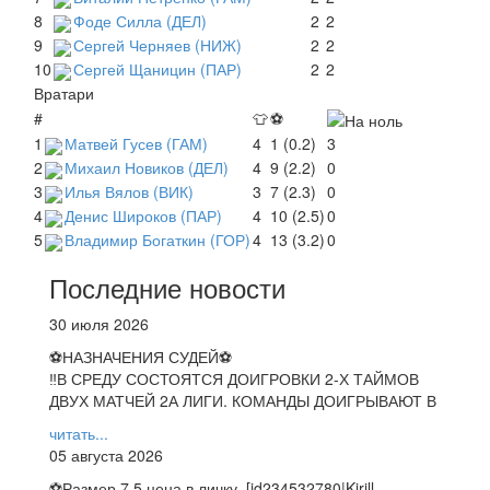
8
Фоде Силла (ДЕЛ)
2
2
9
Сергей Черняев (НИЖ)
2
2
10
Сергей Щаницин (ПАР)
2
2
Вратари
#
👕
⚽
1
Матвей Гусев (ГАМ)
4
1 (0.2)
3
2
Михаил Новиков (ДЕЛ)
4
9 (2.2)
0
3
Илья Вялов (ВИК)
3
7 (2.3)
0
4
Денис Широков (ПАР)
4
10 (2.5)
0
5
Владимир Богаткин (ГОР)
4
13 (3.2)
0
Последние новости
30 июля 2026
⚽НАЗНАЧЕНИЯ СУДЕЙ⚽
‼В СРЕДУ СОСТОЯТСЯ ДОИГРОВКИ 2-Х ТАЙМОВ
ДВУХ МАТЧЕЙ 2А ЛИГИ. КОМАНДЫ ДОИГРЫВАЮТ В
читать...
05 августа 2026
⚽️Размер 7.5 цена в личку, [id234532780|Kirill