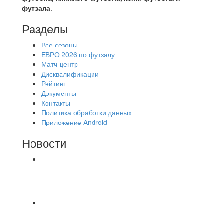
футзала
.
Разделы
Все сезоны
ЕВРО 2026 по футзалу
Матч-центр
Дисквалификации
Рейтинг
Документы
Контакты
Политика обработки данных
Приложение Android
Новости
⚽НАЗНАЧЕНИЯ СУДЕЙ⚽ ‼В СРЕДУ
СОСТОЯТСЯ ДОИГРОВКИ 2-Х ТАЙМОВ ДВУХ
МАТЧЕЙ 2А ЛИГИ.
⚽️Размер 7.5 цена в личку, [id234532780|Kirill