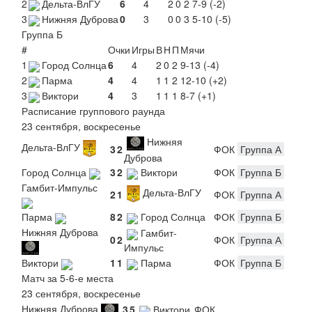
2
Дельта-ВлГУ
6
4
2
0
2
7-9 (-2)
3
Нижняя Дуброва
0
3
0
0
3
5-10 (-5)
Группа Б
#
Очки
Игры
В
Н
П
Мячи
1
Город Солнца
6
4
2
0
2
9-13 (-4)
2
Парма
4
4
1
1
2
12-10 (+2)
3
Виктори
4
3
1
1
1
8-7 (+1)
Расписание группового раунда
23 сентября, воскресенье
Нижняя
Дельта-ВлГУ
3
2
ФОК
Группа А
Дуброва
Город Солнца
3
2
Виктори
ФОК
Группа Б
Гамбит-Импульс
Дельта-ВлГУ
2
1
ФОК
Группа А
Парма
8
2
Город Солнца
ФОК
Группа Б
Нижняя Дуброва
Гамбит-
0
2
ФОК
Группа А
Импульс
Виктори
1
1
Парма
ФОК
Группа Б
Матч за 5-6-е места
23 сентября, воскресенье
Нижняя Дуброва
3
5
Виктори
ФОК