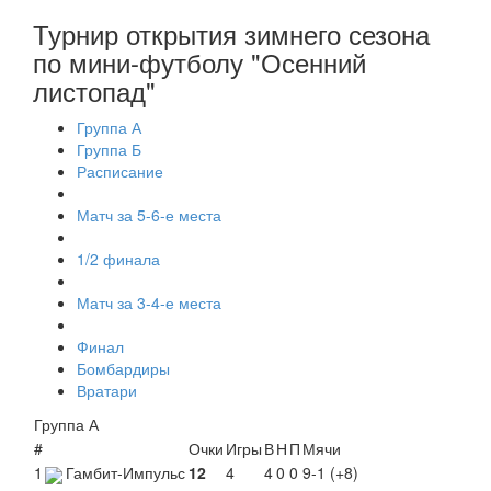
Турнир открытия зимнего сезона
по мини-футболу "Осенний
листопад"
Группа А
Группа Б
Расписание
Матч за 5-6-е места
1/2 финала
Матч за 3-4-е места
Финал
Бомбардиры
Вратари
Группа А
#
Очки
Игры
В
Н
П
Мячи
1
Гамбит-Импульс
12
4
4
0
0
9-1 (+8)