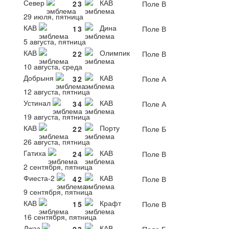
Север
КАВ
2
3
Поле В
29 июля, пятница
КАВ
Дина
1
3
Поле В
5 августа, пятница
КАВ
Олимпик
2
2
Поле В
10 августа, среда
Добрыня
КАВ
3
2
Поле А
12 августа, пятница
Устинал
КАВ
3
4
Поле А
19 августа, пятница
КАВ
Порту
2
2
Поле Б
26 августа, пятница
Гатиха
КАВ
2
4
Поле В
2 сентября, пятница
Фиеста-2
КАВ
4
2
Поле В
9 сентября, пятница
КАВ
Крафт
1
5
Поле В
16 сентября, пятница
Джаз
КАВ
2
3
Поле Б