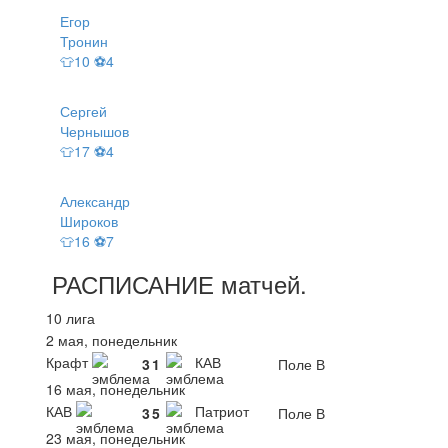
Егор
Тронин
👕10 ⚽4
Сергей
Чернышов
👕17 ⚽4
Александр
Широков
👕16 ⚽7
РАСПИСАНИЕ
матчей
.
10 лига
2 мая, понедельник
Крафт
КАВ
3
1
Поле В
16 мая, понедельник
КАВ
Патриот
3
5
Поле В
23 мая, понедельник