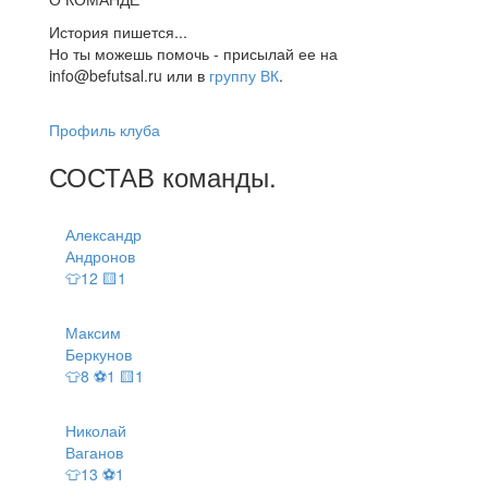
История пишется...
Но ты можешь помочь - присылай ее на
info@befutsal.ru или в
группу ВК
.
Профиль клуба
СОСТАВ
команды
.
Александр
Андронов
👕12 🟨1
Максим
Беркунов
👕8 ⚽1 🟨1
Николай
Ваганов
👕13 ⚽1