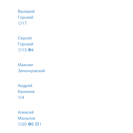
Валерий
Горский
👕17
Сергей
Горский
👕13 ⚽4
Максим
Запенцовский
Андрей
Канюков
👕4
Алексей
Махалов
👕20 ⚽6 🟨1