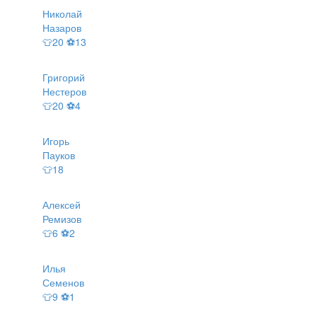
Николай
Назаров
👕20 ⚽13
Григорий
Нестеров
👕20 ⚽4
Игорь
Пауков
👕18
Алексей
Ремизов
👕6 ⚽2
Илья
Семенов
👕9 ⚽1