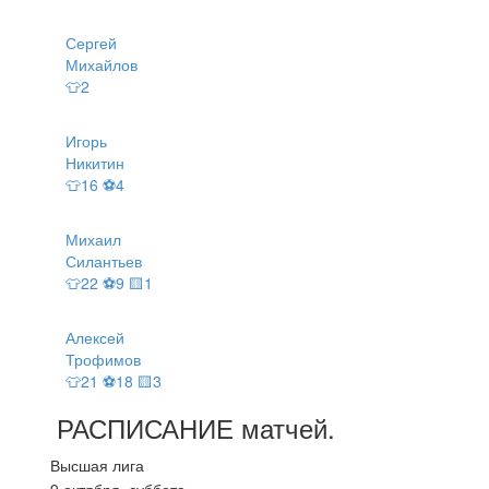
Сергей
Михайлов
👕2
Игорь
Никитин
👕16 ⚽4
Михаил
Силантьев
👕22 ⚽9 🟨1
Алексей
Трофимов
👕21 ⚽18 🟨3
РАСПИСАНИЕ
матчей
.
Высшая лига
9 октября, суббота