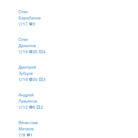
Олег
Барабанов
👕17 ⚽3
Олег
Данилов
👕19 ⚽26 🟨4
Дмитрий
Зубцов
👕19 ⚽20 🟨3
Андрей
Лукьянов
👕12 ⚽6 🟨2
Вячеслав
Митров
👕9 ⚽1