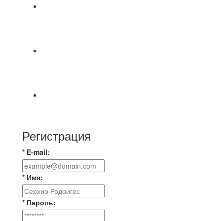
⚽НАЗНАЧЕНИЯ СУДЕЙ⚽ ‼В СРЕДУ
СОСТОЯТСЯ ДОИГРОВКИ 2-Х ТАЙМОВ ДВУХ
МАТЧЕЙ 2А ЛИГИ.
Команда Владимирская Русь на зимний
чемпионат для усиления команды ищет
игроков
⚽️Размер 7.5 цена в личку, [id234532780|Kirill
Bunkovskiy].
Регистрация
* E-mail:
* Имя:
* Пароль: