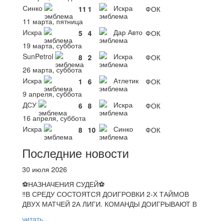
Синко
Искра
11
1
ФОК
11 марта, пятница
Искра
Дар Авто
5
4
ФОК
19 марта, суббота
SunPetrol
Искра
8
2
ФОК
26 марта, суббота
Искра
Атлетик
1
6
ФОК
9 апреля, суббота
ДСУ
Искра
6
8
ФОК
16 апреля, суббота
Искра
Синко
8
10
ФОК
Последние новости
30 июля 2026
⚽НАЗНАЧЕНИЯ СУДЕЙ⚽
‼В СРЕДУ СОСТОЯТСЯ ДОИГРОВКИ 2-Х ТАЙМОВ
ДВУХ МАТЧЕЙ 2А ЛИГИ. КОМАНДЫ ДОИГРЫВАЮТ В
читать...