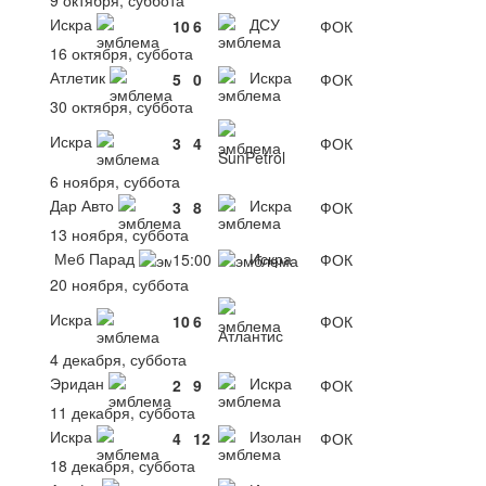
Искра
ДСУ
10
6
ФОК
16 октября, суббота
Атлетик
Искра
5
0
ФОК
30 октября, суббота
Искра
3
4
ФОК
SunPetrol
6 ноября, суббота
Дар Авто
Искра
3
8
ФОК
13 ноября, суббота
Меб Парад
Искра
15:00
ФОК
20 ноября, суббота
Искра
10
6
ФОК
Атлантис
4 декабря, суббота
Эридан
Искра
2
9
ФОК
11 декабря, суббота
Искра
Изолан
4
12
ФОК
18 декабря, суббота