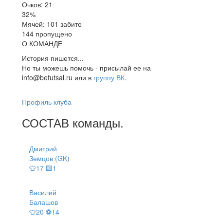
Очков: 21
32%
Мячей: 101 забито
144 пропущено
О КОМАНДЕ
История пишется...
Но ты можешь помочь - присылай ее на
info@befutsal.ru или в
группу ВК
.
Профиль клуба
СОСТАВ
команды
.
Дмитрий
Земцов (GK)
👕17 🟨1
Василий
Балашов
👕20 ⚽14