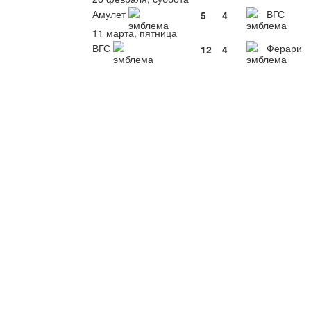
Амулет
ВГС
5
4
11 марта, пятница
ВГС
Ферари
12
4