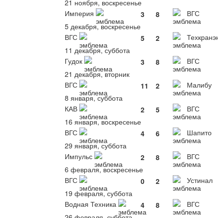
21 ноября, воскресенье
Империя
ВГС
3
8
5 декабря, воскресенье
ВГС
Техкранэ
5
2
11 декабря, суббота
Гудок
ВГС
3
8
21 декабря, вторник
ВГС
Малибу
11
2
8 января, суббота
КАВ
ВГС
2
5
16 января, воскресенье
ВГС
Шапито
4
6
29 января, суббота
Импульс
ВГС
2
8
6 февраля, воскресенье
ВГС
Устинал
0
2
19 февраля, суббота
Водная Техника
ВГС
4
8
26 февраля, суббота