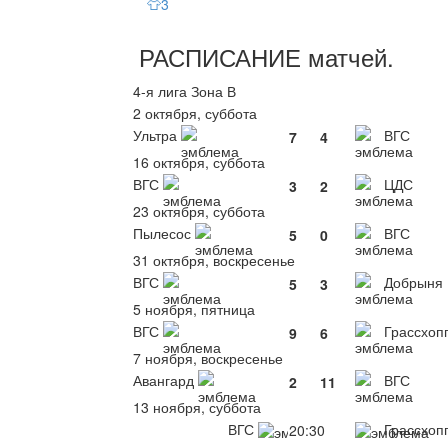
👕3
РАСПИСАНИЕ
матчей
.
4-я лига Зона В
2 октября, суббота
Ультра
ВГС
7
4
16 октября, суббота
ВГС
ЦДС
3
2
23 октября, суббота
Пылесос
ВГС
5
0
31 октября, воскресенье
ВГС
Добрыня
5
3
5 ноября, пятница
ВГС
Грассхоп
9
6
7 ноября, воскресенье
Авангард
ВГС
2
11
13 ноября, суббота
ВГС
Грассхоп
20:30