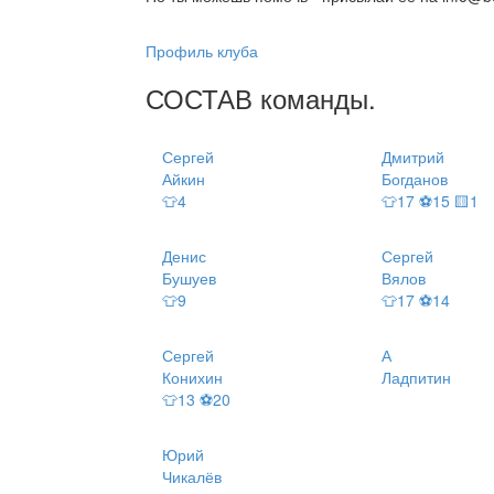
Профиль клуба
СОСТАВ
команды
.
Сергей
Дмитрий
Айкин
Богданов
👕4
👕17 ⚽15 🟨1
Денис
Сергей
Бушуев
Вялов
👕9
👕17 ⚽14
Сергей
А
Конихин
Ладпитин
👕13 ⚽20
Юрий
Чикалёв