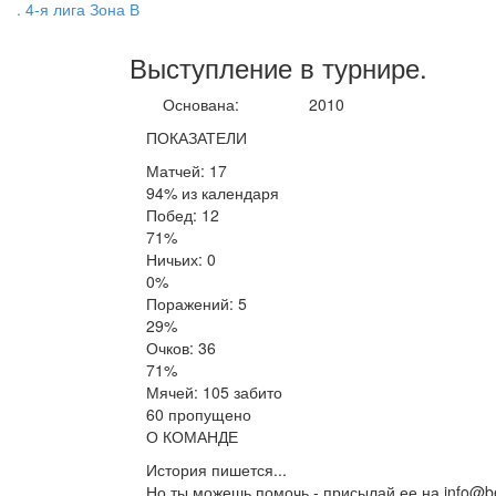
. 4-я лига Зона В
Выступление
в турнире
.
Основана:
2010
ПОКАЗАТЕЛИ
Матчей: 17
94% из календаря
Побед: 12
71%
Ничьих: 0
0%
Поражений: 5
29%
Очков: 36
71%
Мячей: 105 забито
60 пропущено
О КОМАНДЕ
История пишется...
Но ты можешь помочь - присылай ее на info@be