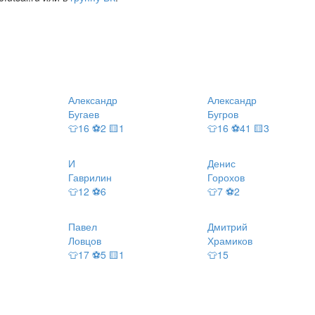
Александр
Александр
Бугаев
Бугров
👕16 ⚽2 🟨1
👕16 ⚽41 🟨3
И
Денис
Гаврилин
Горохов
👕12 ⚽6
👕7 ⚽2
Павел
Дмитрий
Ловцов
Храмиков
👕17 ⚽5 🟨1
👕15