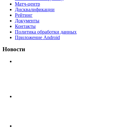
Матч-центр
Дисквалификации
Рейтинг
Документы
Контакты
Политика обработки данных
Приложение Android
Новости
⚽НАЗНАЧЕНИЯ СУДЕЙ⚽ ‼В СРЕДУ СОСТОЯТСЯ
ДОИГРОВКИ 2-Х ТАЙМОВ ДВУХ МАТЧЕЙ 2А
ЛИГИ.
⚡️Сегодня было жарко⚡️ ⚽ ️«Протестировали» новую
футбольную площадку в
📅 Анонс матчей на пятницу, 7 августа 2026 г. 🎡