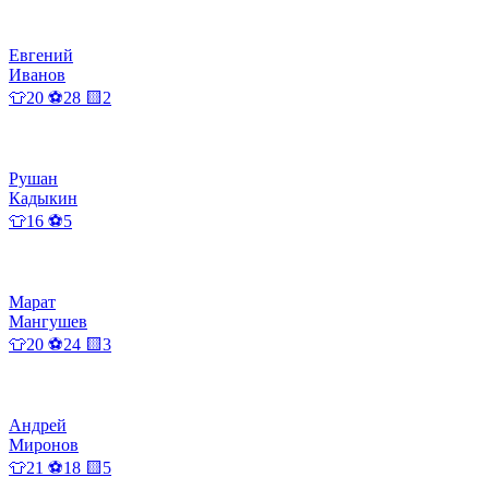
Евгений
Иванов
👕20 ⚽28 🟨2
Рушан
Кадыкин
👕16 ⚽5
Марат
Мангушев
👕20 ⚽24 🟨3
Андрей
Миронов
👕21 ⚽18 🟨5