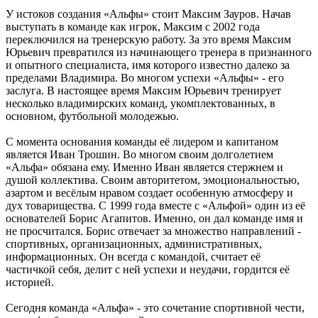
У истоков создания «Альфы» стоит Максим Зауров. Начав
выступать в команде как игрок, Максим с 2002 года
переключился на тренерскую работу. За это время Максим
Юрьевич превратился из начинающего тренера в признанного
и опытного специалиста, имя которого известно далеко за
пределами Владимира. Во многом успехи «Альфы» - его
заслуга. В настоящее время Максим Юрьевич тренирует
несколько владимирских команд, укомплектованных, в
основном, футбольной молодежью.
С момента основания команды её лидером и капитаном
является Иван Трошин. Во многом своим долголетием
«Альфа» обязана ему. Именно Иван является стержнем и
душой коллектива. Своим авторитетом, эмоциональностью,
азартом и весёлым нравом создает особенную атмосферу и
дух товарищества. С 1999 года вместе с «Альфой» один из её
основателей Борис Агапитов. Именно, он дал команде имя и
не просчитался. Борис отвечает за множество направлений -
спортивных, организационных, административных,
информационных. Он всегда с командой, считает её
частичкой себя, делит с ней успехи и неудачи, гордится её
историей.
Сегодня команда «Альфа» - это сочетание спортивной чести,