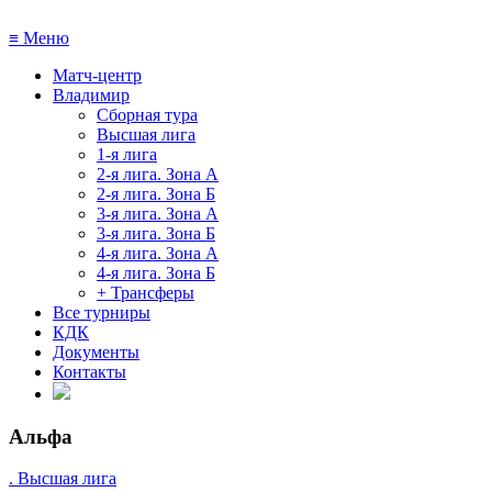
≡
Меню
Матч-центр
Владимир
Сборная тура
Высшая лига
1-я лига
2-я лига. Зона А
2-я лига. Зона Б
3-я лига. Зона А
3-я лига. Зона Б
4-я лига. Зона А
4-я лига. Зона Б
+ Трансферы
Все турниры
КДК
Документы
Контакты
Альфа
. Высшая лига