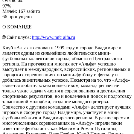
Очков: 64
97%
Мячей: 167 забито
66 пропущено
О КОМАНДЕ
🌐 Сайт клуба:
http://www.mfc-alfa.ru
Клуб «Альфа» основан в 1999 году в городе Владимире и
является одним из сильнейших любительских мини-
футбольных коллективов города, области и Центрального
региона. На протяжении многих лет «Альфа» успешно
выступает в международных, всероссийских, региональных и
городских соревнованиях по мини-футболу и футзалу и
добилась значительных успехов. Несмотря на то, что «Альфа»
является любительским коллективом, команда решает не
только узкие задачи участия в соревнованиях и достижения
спортивных результатов, но и вовлечена в поиск и подготовку
талантливой молодёжи, создание молодого резерва.
Совместно с другими командами «Альфа» делегирует лучших
игроков в сборную города Владимира, участвует в мини-
футбольной жизни Владимирского региона. В разное время в
многочисленных соревнованиях за «Альфу» играли такие
известные футболисты как Максим и Роман Путилины,
Александр Выропаев, Олег Глебов, Юрий Петров, Даниил