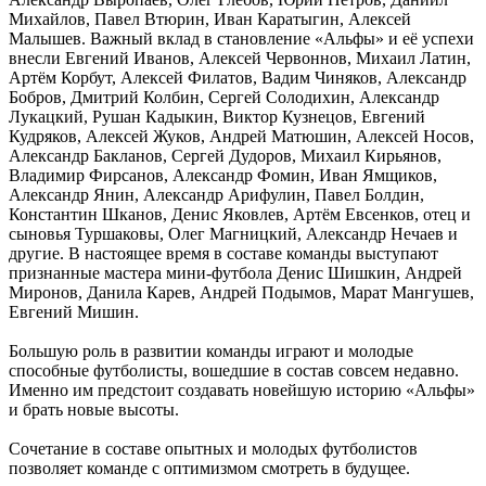
Михайлов, Павел Втюрин, Иван Каратыгин, Алексей
Малышев. Важный вклад в становление «Альфы» и её успехи
внесли Евгений Иванов, Алексей Червоннов, Михаил Латин,
Артём Корбут, Алексей Филатов, Вадим Чиняков, Александр
Бобров, Дмитрий Колбин, Сергей Солодихин, Александр
Лукацкий, Рушан Кадыкин, Виктор Кузнецов, Евгений
Кудряков, Алексей Жуков, Андрей Матюшин, Алексей Носов,
Александр Бакланов, Сергей Дудоров, Михаил Кирьянов,
Владимир Фирсанов, Александр Фомин, Иван Ямщиков,
Александр Янин, Александр Арифулин, Павел Болдин,
Константин Шканов, Денис Яковлев, Артём Евсенков, отец и
сыновья Туршаковы, Олег Магницкий, Александр Нечаев и
другие. В настоящее время в составе команды выступают
признанные мастера мини-футбола Денис Шишкин, Андрей
Миронов, Данила Карев, Андрей Подымов, Марат Мангушев,
Евгений Мишин.
Большую роль в развитии команды играют и молодые
способные футболисты, вошедшие в состав совсем недавно.
Именно им предстоит создавать новейшую историю «Альфы»
и брать новые высоты.
Сочетание в составе опытных и молодых футболистов
позволяет команде с оптимизмом смотреть в будущее.