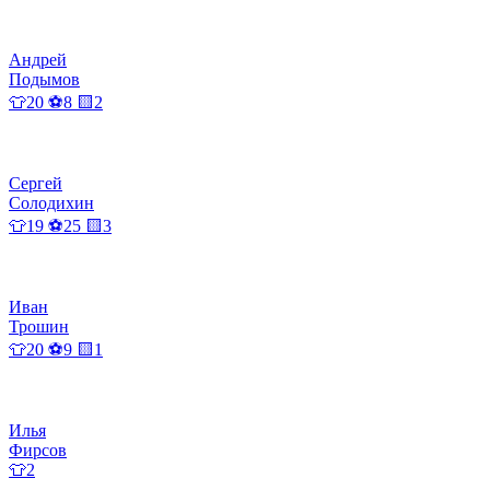
Андрей
Подымов
👕20 ⚽8 🟨2
Сергей
Солодихин
👕19 ⚽25 🟨3
Иван
Трошин
👕20 ⚽9 🟨1
Илья
Фирсов
👕2