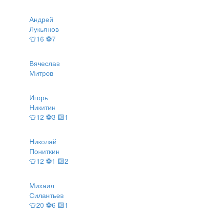
Андрей
Лукьянов
👕16 ⚽7
Вячеслав
Митров
Игорь
Никитин
👕12 ⚽3 🟨1
Николай
Пониткин
👕12 ⚽1 🟨2
Михаил
Силантьев
👕20 ⚽6 🟨1