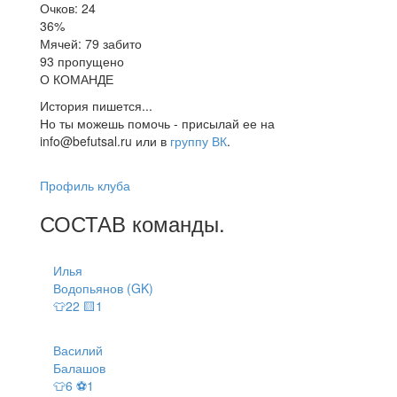
Очков: 24
36%
Мячей: 79 забито
93 пропущено
О КОМАНДЕ
История пишется...
Но ты можешь помочь - присылай ее на
info@befutsal.ru или в
группу ВК
.
Профиль клуба
СОСТАВ
команды
.
Илья
Водопьянов (GK)
👕22 🟨1
Василий
Балашов
👕6 ⚽1