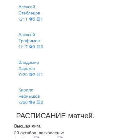
Алексей
Стеблецов
👕11 ⚽5 🟨1
Алексей
Трофимов
👕17 ⚽9 🟨6
Владимир
Харьков
👕20 ⚽2 🟨1
Кирилл
Чернышов
👕20 ⚽9 🟨2
РАСПИСАНИЕ
матчей
.
Высшая лига
20 октября, воскресенье