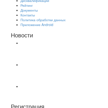
Дисквалификации
Рейтинг
Документы
Контакты
Политика обработки данных
Приложение Android
Новости
⚽НАЗНАЧЕНИЯ СУДЕЙ⚽ ‼В СРЕДУ
СОСТОЯТСЯ ДОИГРОВКИ 2-Х ТАЙМОВ ДВУХ
МАТЧЕЙ 2А ЛИГИ.
⚽ Первенство Владимира по футзалу. 1-я лига.
06.08.2026 г. УютСтрой - Крафт 0:2 (0:0) 📹
Обзор
Красная Гвардия сыграла в ничью с Камбэком
3:3 Равная игра , много борьбы и
Регистрация