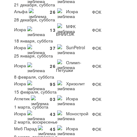
21 декабря, суббота
Альфа
Искра
2
6
ФОК
28 декабря, суббота
МФК
Искра
1
3
ФОК
ВНИИЗЖ
18 января, суббота
Искра
SunPetrol
3
7
ФОК
25 января, суббота
Олимп-
Искра
2
6
ФОК
Петушки
8 февраля, суббота
Искра
Хризолит
9
5
ФОК
15 февраля, суббота
Атлетик
Искра
0
3
ФОК
1 марта, суббота
Искра
Монострой
4
3
ФОК
2 марта, воскресенье
Меб Парад
Искра
4
5
ФОК
9 марта, воскресенье