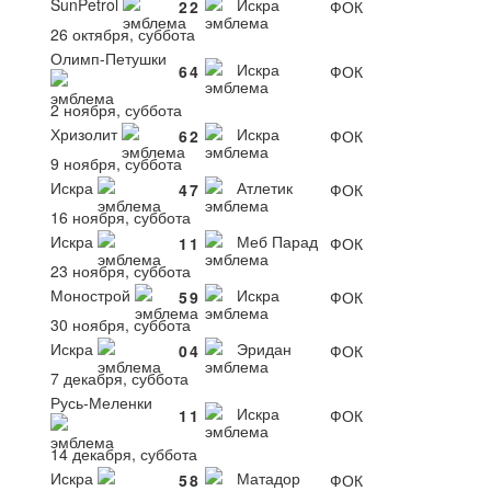
SunPetrol
Искра
2
2
ФОК
26 октября, суббота
Олимп-Петушки
Искра
6
4
ФОК
2 ноября, суббота
Хризолит
Искра
6
2
ФОК
9 ноября, суббота
Искра
Атлетик
4
7
ФОК
16 ноября, суббота
Искра
Меб Парад
1
1
ФОК
23 ноября, суббота
Монострой
Искра
5
9
ФОК
30 ноября, суббота
Искра
Эридан
0
4
ФОК
7 декабря, суббота
Русь-Меленки
Искра
1
1
ФОК
14 декабря, суббота
Искра
Матадор
5
8
ФОК