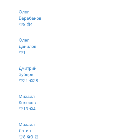
Олег
Барабанов
👕9 ⚽1
Олег
Данилов
👕1
Дмитрий
Зубцов
👕21 ⚽28
Михаил
Колесов
👕13 ⚽4
Михаил
Латин
👕8 ⚽3 🟨1