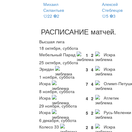
Михаил
Алексей
Силантьев
Стеблецов
👕22 ⚽2
👕5 ⚽3
РАСПИСАНИЕ
матчей
.
Высшая лига
18 октября, суббота
Мебельный Парад
Искра
1
2
25 октября, суббота
Эридан
Искра
3
4
1 ноября, суббота
Искра
Олимп-Петуш
7
4
8 ноября, суббота
Искра
Атлетик
4
2
29 ноября, суббота
Искра
Русь-Меленки
5
2
6 декабря, суббота
Колесо 33
Искра
2
8