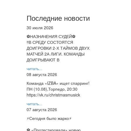
Последние новости
30 июля 2026
⚽НАЗНАЧЕНИЯ СУДЕЙ⚽
‼В СРЕДУ СОСТОЯТСЯ
ДОИГРОВКИ 2-Х ТАЙМОВ ДВУХ
МАТЧЕЙ 2А ЛИГИ. КОМАНДЫ
ДОИГРЫВАЮТ В
читать...
08 августа 2026
Команда «IZBA» ищет спарринг!
ПН (10.08),Торпедо, 20:30
https://vk.ru/christmasmusick
читать...
07 августа 2026
⚡️Сегодня было жарко⚡️
⚽ ️«Протестировали» новую