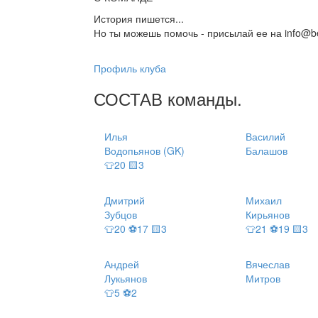
История пишется...
Но ты можешь помочь - присылай ее на info@be
Профиль клуба
СОСТАВ
команды
.
Илья
Василий
Водопьянов (GK)
Балашов
👕20 🟨3
Дмитрий
Михаил
Зубцов
Кирьянов
👕20 ⚽17 🟨3
👕21 ⚽19 🟨3
Андрей
Вячеслав
Лукьянов
Митров
👕5 ⚽2