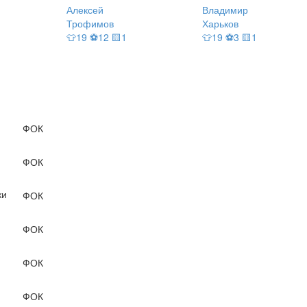
Алексей
Владимир
Трофимов
Харьков
👕19 ⚽12 🟨1
👕19 ⚽3 🟨1
ФОК
ФОК
ки
ФОК
ФОК
ФОК
ФОК