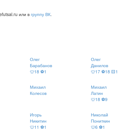
futsal.ru или в
группу ВК
.
Олег
Олег
Барабанов
Данилов
👕18 ⚽1
👕17 ⚽18 🟨1
Михаил
Михаил
Колесов
Латин
👕18 ⚽9
Игорь
Николай
Никитин
Пониткин
👕11 ⚽1
👕6 ⚽1