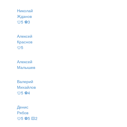
Николай
Жданов
👕5 ⚽3
Алексей
Краснов
👕5
Алексей
Малышев
Валерий
Михайлов
👕5 ⚽4
Денис
Рябов
👕5 ⚽5 🟨2