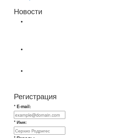
Новости
⚽НАЗНАЧЕНИЯ СУДЕЙ⚽ ‼В СРЕДУ
СОСТОЯТСЯ ДОИГРОВКИ 2-Х ТАЙМОВ ДВУХ
МАТЧЕЙ 2А ЛИГИ.
📹📹📹 Обзор голов 📹📹📹 Лига 4. Зона "Б". 12
тур. Лето 2026. МФК "Восход" - Ирбис 6:2
⚽️ВИДЕООБЗОР⚽️ «БРУСБОКС» 4️⃣ : 1️⃣
«ТЕХЦЕНТР ГРАНД»
Регистрация
* E-mail:
* Имя:
* Пароль: