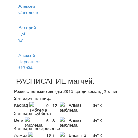
Алексей
Савельев
Валерий
Цай
👕1
Алексей
Червоннов
👕3 ⚽4
РАСПИСАНИЕ
матчей
.
Рождественские звезды-2015 среди команд 2-х лиг
2 января, пятница
Каскад
Алмаз
0
12
ФОК
3 января, суббота
Вега
Алмаз
6
3
ФОК
4 января, воскресенье
Алмаз
Викинг-2
12
1
ФОК