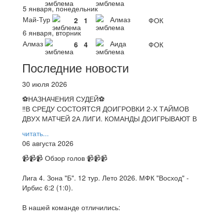
5 января, понедельник
Май-Тур
Алмаз
2
1
ФОК
6 января, вторник
Алмаз
Аида
6
4
ФОК
Последние новости
30 июля 2026
⚽НАЗНАЧЕНИЯ СУДЕЙ⚽
‼В СРЕДУ СОСТОЯТСЯ ДОИГРОВКИ 2-Х ТАЙМОВ
ДВУХ МАТЧЕЙ 2А ЛИГИ. КОМАНДЫ ДОИГРЫВАЮТ В
читать...
06 августа 2026
📹📹📹 Обзор голов 📹📹📹
Лига 4. Зона "Б". 12 тур. Лето 2026. МФК "Восход" -
Ирбис 6:2 (1:0).
В нашей команде отличились: