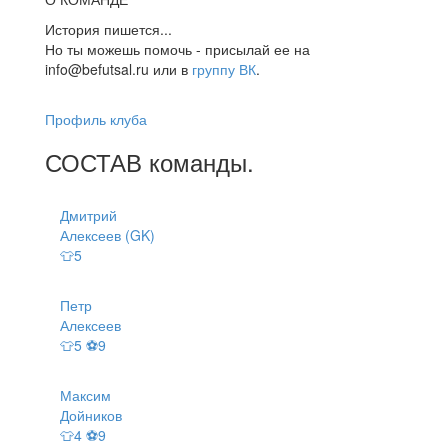
История пишется...
Но ты можешь помочь - присылай ее на
info@befutsal.ru или в
группу ВК
.
Профиль клуба
СОСТАВ
команды
.
Дмитрий
Алексеев (GK)
👕5
Петр
Алексеев
👕5 ⚽9
Максим
Дойников
👕4 ⚽9