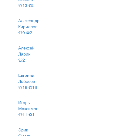
👕13 ⚽5
Александр
Кириллов
👕9 ⚽2
Алексей
Ларин
👕2
Евгений
Лобосов
👕16 ⚽16
Игорь
Максимов
👕11 ⚽1
Эрик
Смоян