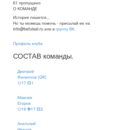
61 пропущено
О КОМАНДЕ
История пишется...
Но ты можешь помочь - присылай ее на
info@befutsal.ru или в
группу ВК
.
Профиль клуба
СОСТАВ
команды
.
Дмитрий
Филиппов (GK)
👕17 🟨1
Максим
Егоров
👕16 ⚽17 🟨2
Анатолий
Иванов