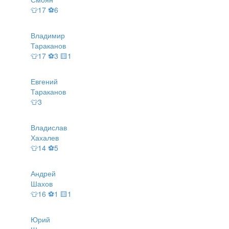
👕17 ⚽6
Владимир
Тараканов
👕17 ⚽3 🟨1
Евгений
Тараканов
👕3
Владислав
Хахалев
👕14 ⚽5
Андрей
Шахов
👕16 ⚽1 🟨1
Юрий