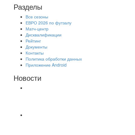
Разделы
Все сезоны
ЕВРО 2026 по футзалу
Матч-центр
Дисквалификации
Рейтинг
Документы
Контакты
Политика обработки данных
Приложение Android
Новости
⚽НАЗНАЧЕНИЯ СУДЕЙ⚽ ‼В СРЕДУ
СОСТОЯТСЯ ДОИГРОВКИ 2-Х ТАЙМОВ ДВУХ
МАТЧЕЙ 2А ЛИГИ.
📹📹📹 Обзор голов 📹📹📹 Лига 4. Зона "Б". 12
тур. Лето 2026. МФК "Восход" - Ирбис 6:2