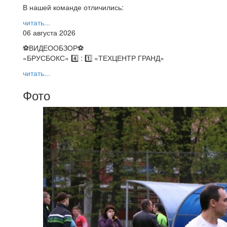
В нашей команде отличились:
читать...
06 августа 2026
⚽️ВИДЕООБЗОР⚽️
«БРУСБОКС» 4️⃣ : 1️⃣ «ТЕХЦЕНТР ГРАНД»
читать...
Фото