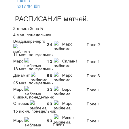
Шахов
👕17 ⚽4 🟨1
РАСПИСАНИЕ
матчей
.
2-я лига Зона Б
4 мая, понедельник
Владимирэнерго
Марс
2
4
Поле 2
11 мая, понедельник
Марс
Сплав-1
1
3
Поле 1
18 мая, понедельник
Динамит
Марс
5
6
Поле 3
25 мая, понедельник
Марс
Барс
3
3
Поле 1
8 июня, понедельник
Оптовик
Марс
6
3
Поле 1
15 июня, понедельник
Ривер
Марс
5
3
Поле 1
Плейт