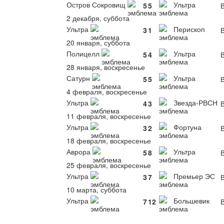
Остров Сокровищ
Ультра
5
5
В
2 декабря, суббота
Ультра
Перископ
3
1
В
20 января, суббота
Полицелл
Ультра
5
4
В
28 января, воскресенье
Сатурн
Ультра
5
5
В
4 февраля, воскресенье
Ультра
Звезда-РВСН
4
3
В
11 февраля, воскресенье
Ультра
Фортуна
3
2
В
18 февраля, воскресенье
Аврора
Ультра
5
8
В
25 февраля, воскресенье
Ультра
Премьер ЭС
3
7
В
10 марта, суббота
Ультра
Большевик
7
12
В