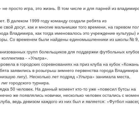
не просто игра, это жизнь. В том числе и для парней из владимир
ет. В далеком 1999 году команду создали ребята из
свой досуг, как и многие мальчишки того времени, на гаревом по
орода Владимира, как тогда именовалось это учреждение культуры) 
поры. Со временем были найдены единомышленники из школы № 9,
ганизованных групп болельщиков для поддержки футбольных клубо
 коллектива - «Ультра».
овела в городских соревнованиях на приз клуба на кубок «Кожан
ебята заявились в розыгрыш зимнего первенства города Владимира
низшую лигу). Несколько лет подряд «Ультра» занимала места,
лиг городского турнира.
дка 50 человек. На данный момент кто-то уже «повесил бутсы на
конечно же появлялись новички, несколько человек остались с моме
луба, ведь девизом каждого из них был и является: «Футбол навсег