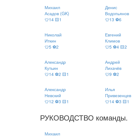
Михаил
Денис
Асадов (GK)
Водопьянов
👕14 🟨1
👕13 ⚽6
Николай
Евгений
Иткин
Климов
👕5 ⚽2
👕5 ⚽4 🟨2
Александр
Андрей
Кутьин
Лихачёв
👕14 ⚽2 🟨1
👕9 ⚽2
Александр
Илья
Невский
Привезенцев
👕12 ⚽3 🟨1
👕14 ⚽3 🟨1
РУКОВОДСТВО
команды
.
Михаил