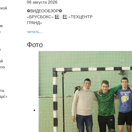
06 августа 2026
ской
⚽️ВИДЕООБЗОР⚽️
«БРУСБОКС» 4️⃣ : 1️⃣ «ТЕХЦЕНТР
ГРАНД»
ле
и
читать...
Фото
в
ый
 по
нта
да!»