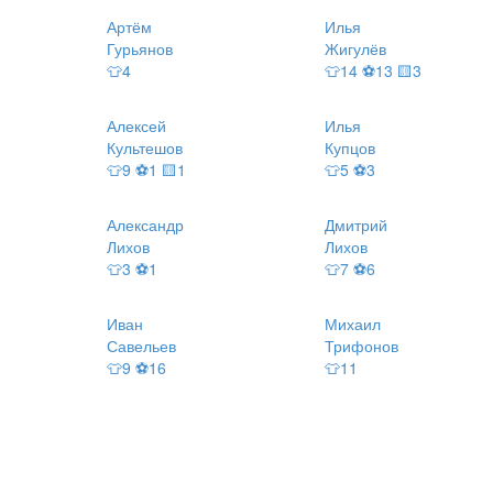
Артём
Илья
Гурьянов
Жигулёв
👕4
👕14 ⚽13 🟨3
Алексей
Илья
Культешов
Купцов
👕9 ⚽1 🟨1
👕5 ⚽3
Александр
Дмитрий
Лихов
Лихов
👕3 ⚽1
👕7 ⚽6
Иван
Михаил
Савельев
Трифонов
👕9 ⚽16
👕11