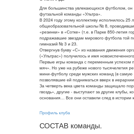
Для большинства увлекающихся футболом, он - 
футзальной команды «Ультра».
В 2024 году этому коллективу исполнилось 25 л
общеобразовательной школы № 8, проводившие 
«резинки» в «Сотке» (т.е. в Парке 850-летия г
подражавшие звездам мирового футбола той 
гимназий № 3 и 23.
Отвергнув букву «С» из названия движения ор
(«Ультрас») получилось и имя новоиспеченного
Первые игры команда с переменным успехом пр
мяч». Но уже на рубеже нового тысячелетия р
мини-футболу среди мужских команд (в самую 
позволявшие ей подниматься вверх в иерархии 
За четверть века цвета команды защищало поря
гвоздь», другие - выступают за другие клубы, 
основания… Все они оставили след в истории к
Профиль клуба
СОСТАВ
команды
.