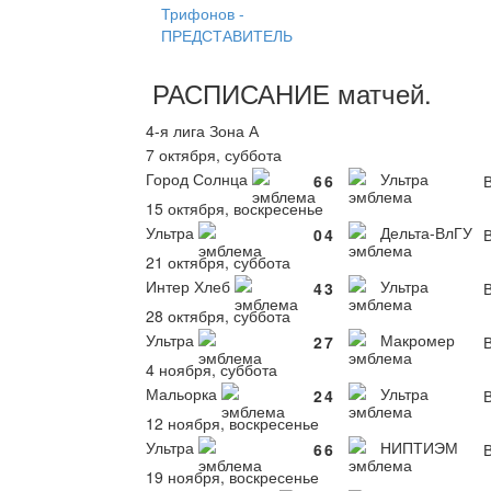
Трифонов -
ПРЕДСТАВИТЕЛЬ
РАСПИСАНИЕ
матчей
.
4-я лига Зона А
7 октября, суббота
Город Солнца
Ультра
6
6
В
15 октября, воскресенье
Ультра
Дельта-ВлГУ
0
4
В
21 октября, суббота
Интер Хлеб
Ультра
4
3
В
28 октября, суббота
Ультра
Макромер
2
7
В
4 ноября, суббота
Мальорка
Ультра
2
4
В
12 ноября, воскресенье
Ультра
НИПТИЭМ
6
6
В
19 ноября, воскресенье