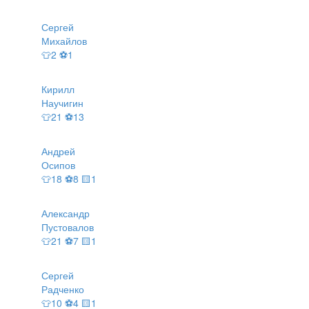
Сергей
Михайлов
👕2 ⚽1
Кирилл
Научигин
👕21 ⚽13
Андрей
Осипов
👕18 ⚽8 🟨1
Александр
Пустовалов
👕21 ⚽7 🟨1
Сергей
Радченко
👕10 ⚽4 🟨1