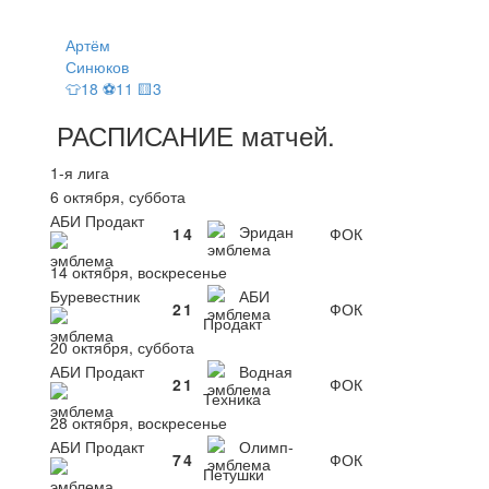
Артём
Синюков
👕18 ⚽11 🟨3
РАСПИСАНИЕ
матчей
.
1-я лига
6 октября, суббота
АБИ Продакт
Эридан
1
4
ФОК
14 октября, воскресенье
Буревестник
АБИ
2
1
ФОК
Продакт
20 октября, суббота
АБИ Продакт
Водная
2
1
ФОК
Техника
28 октября, воскресенье
АБИ Продакт
Олимп-
7
4
ФОК
Петушки