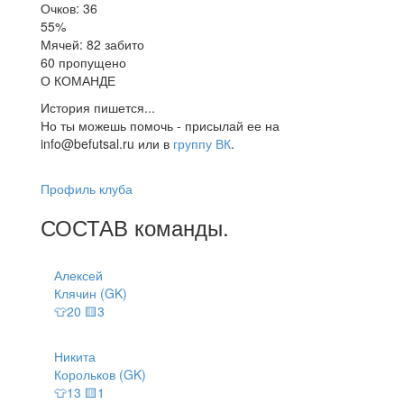
Очков: 36
55%
Мячей: 82 забито
60 пропущено
О КОМАНДЕ
История пишется...
Но ты можешь помочь - присылай ее на
info@befutsal.ru или в
группу ВК
.
Профиль клуба
СОСТАВ
команды
.
Алексей
Клячин (GK)
👕20 🟨3
Никита
Корольков (GK)
👕13 🟨1