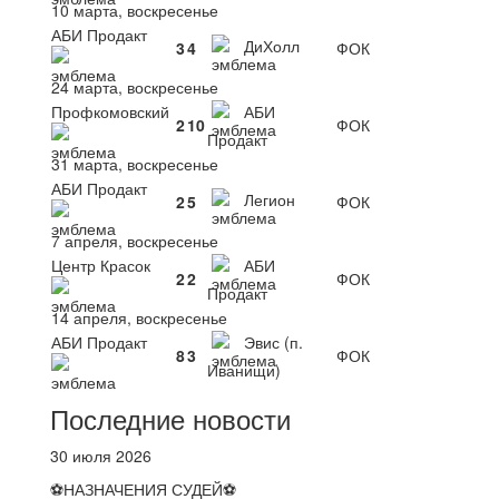
10 марта, воскресенье
АБИ Продакт
ДиХолл
3
4
ФОК
24 марта, воскресенье
Профкомовский
АБИ
2
10
ФОК
Продакт
31 марта, воскресенье
АБИ Продакт
Легион
2
5
ФОК
7 апреля, воскресенье
Центр Красок
АБИ
2
2
ФОК
Продакт
14 апреля, воскресенье
АБИ Продакт
Эвис (п.
8
3
ФОК
Иванищи)
Последние новости
30 июля 2026
⚽НАЗНАЧЕНИЯ СУДЕЙ⚽