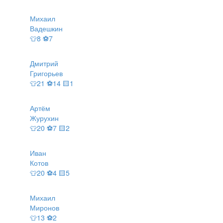
Михаил
Вадешкин
👕8 ⚽7
Дмитрий
Григорьев
👕21 ⚽14 🟨1
Артём
Журухин
👕20 ⚽7 🟨2
Иван
Котов
👕20 ⚽4 🟨5
Михаил
Миронов
👕13 ⚽2