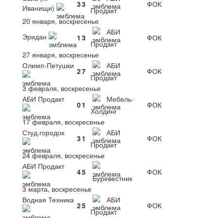
3
3
ФОК
Иванищи)
Продакт
20 января, воскресенье
АБИ
Эридан
1
3
ФОК
Продакт
27 января, воскресенье
Олимп-Петушки
АБИ
2
7
ФОК
Продакт
3 февраля, воскресенье
АБИ Продакт
Мебель-
0
1
ФОК
Холдинг
17 февраля, воскресенье
Студ.городок
АБИ
3
1
ФОК
Продакт
24 февраля, воскресенье
АБИ Продакт
4
5
ФОК
Буревестник
3 марта, воскресенье
Водная Техника
АБИ
2
5
ФОК
Продакт