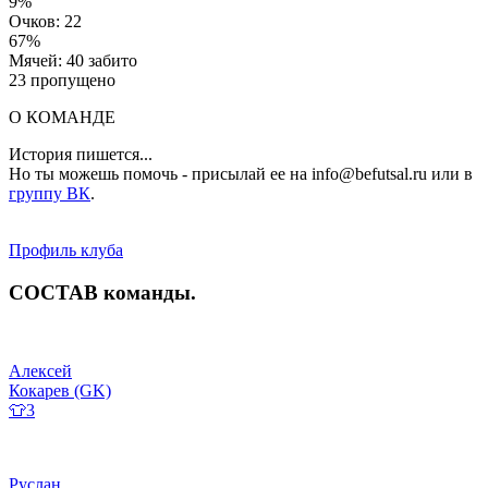
9%
Очков: 22
67%
Мячей: 40 забито
23 пропущено
О КОМАНДЕ
История пишется...
Но ты можешь помочь - присылай ее на info@befutsal.ru или в
группу ВК
.
Профиль клуба
СОСТАВ
команды
.
Алексей
Кокарев (GK)
👕3
Руслан