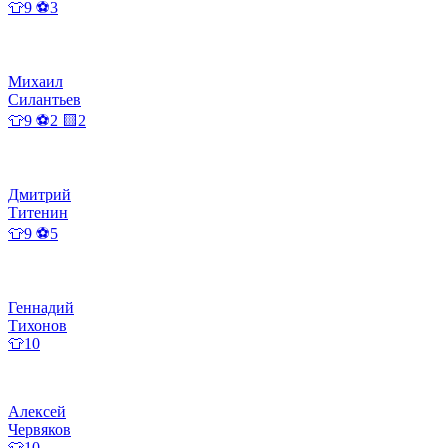
👕9 ⚽3
Михаил
Силантьев
👕9 ⚽2 🟨2
Дмитрий
Титенин
👕9 ⚽5
Геннадий
Тихонов
👕10
Алексей
Червяков
👕10