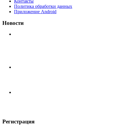
Контакты
Политика обработки данных
Приложение Android
Новости
⚽НАЗНАЧЕНИЯ СУДЕЙ⚽ ‼В СРЕДУ СОСТОЯТСЯ
ДОИГРОВКИ 2-Х ТАЙМОВ ДВУХ МАТЧЕЙ 2А
ЛИГИ.
📅 Анонс матчей на пятницу, 7 августа 2026 г. 🎡
Центральный парк культуры и отдыха
Всем доброго времени суток ✌ Лакинский Комсомолец
ищет команду для спарринга по
Регистрация