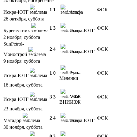
20 октября, воскресенье
1
1
ФОК
Искра-ЮТГ
Альфа
26 октября, суббота
1
3
ФОК
Буревестник
Искра-ЮТГ
2 ноября, суббота
SunPetrol-
2
4
ФОК
Искра-ЮТГ
Монострой
9 ноября, суббота
Русь-
1
0
ФОК
Искра-ЮТГ
Меленки
16 ноября, суббота
МФК
3
3
ФОК
Искра-ЮТГ
ВНИИЗЖ
23 ноября, суббота
2
4
ФОК
Матадор
Искра-ЮТГ
30 ноября, суббота
0
3
ФОК