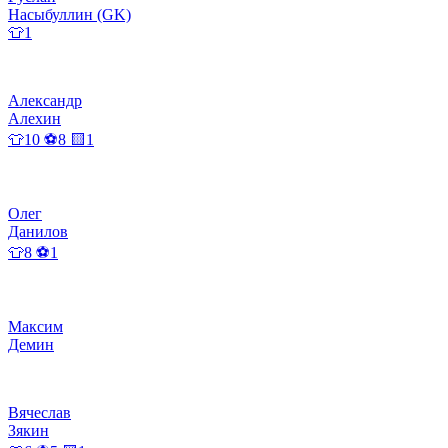
Насыбуллин (GK)
👕1
Александр
Алехин
👕10 ⚽8 🟨1
Олег
Данилов
👕8 ⚽1
Максим
Демин
Вячеслав
Зякин