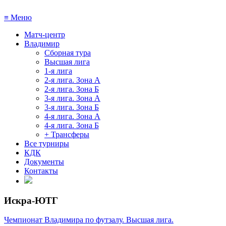
≡
Меню
Матч-центр
Владимир
Сборная тура
Высшая лига
1-я лига
2-я лига. Зона А
2-я лига. Зона Б
3-я лига. Зона А
3-я лига. Зона Б
4-я лига. Зона А
4-я лига. Зона Б
+ Трансферы
Все турниры
КДК
Документы
Контакты
Искра-ЮТГ
Чемпионат Владимира по футзалу. Высшая лига.