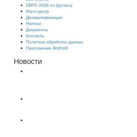
ЕВРО 2026 по футзалу
Матч-центр
Дисквалификации
Рейтинг
Документы
Контакты
Политика обработки данных
Приложение Android
Новости
⚽НАЗНАЧЕНИЯ СУДЕЙ⚽ ‼В СРЕДУ
СОСТОЯТСЯ ДОИГРОВКИ 2-Х ТАЙМОВ ДВУХ
МАТЧЕЙ 2А ЛИГИ.
⚽️ВИДЕООБЗОР⚽️ 4 ЛИГА А «РСК КОМПЛЕКТ»
9️⃣ : 6️⃣ «МАЛЬОРКА»
🇷🇺 Дебют в Первенстве России по футболу
среди команд Первой лиги Дмитрий