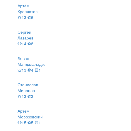
Артём
Крапчатов
👕13 ⚽6
Сергей
Лазарев
👕14 ⚽8
Леван
Манджгаладзе
👕13 ⚽4 🟨1
Станислав
Миронов
👕13 ⚽3
Артём
Морозовский
👕15 ⚽5 🟨1