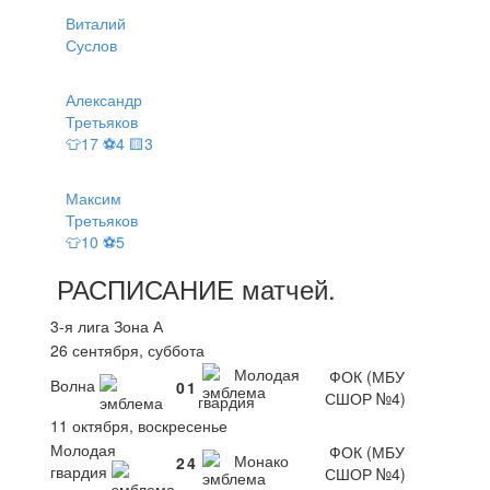
Виталий
Суслов
Александр
Третьяков
👕17 ⚽4 🟨3
Максим
Третьяков
👕10 ⚽5
РАСПИСАНИЕ
матчей
.
3-я лига Зона А
26 сентября, суббота
Молодая
ФОК (МБУ
Волна
0
1
СШОР №4)
гвардия
11 октября, воскресенье
Молодая
ФОК (МБУ
Монако
2
4
гвардия
СШОР №4)