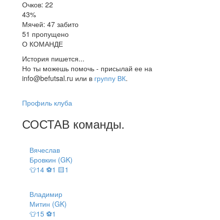
Очков: 22
43%
Мячей: 47 забито
51 пропущено
О КОМАНДЕ
История пишется...
Но ты можешь помочь - присылай ее на
info@befutsal.ru или в
группу ВК
.
Профиль клуба
СОСТАВ
команды
.
Вячеслав
Бровкин (GK)
👕14 ⚽1 🟨1
Владимир
Митин (GK)
👕15 ⚽1