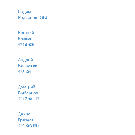
Вадим
Родионов (GK)
Евгений
Базжин
👕14 ⚽5
Андрей
Вдовушкин
👕3 ⚽1
Дмитрий
Выборнов
👕17 ⚽1 🟨1
Денис
Грязнов
👕9 ⚽3 🟨1