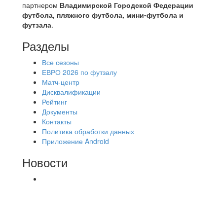
партнером
Владимирской Городской Федерации
футбола, пляжного футбола, мини-футбола и
футзала
.
Разделы
Все сезоны
ЕВРО 2026 по футзалу
Матч-центр
Дисквалификации
Рейтинг
Документы
Контакты
Политика обработки данных
Приложение Android
Новости
⚽НАЗНАЧЕНИЯ СУДЕЙ⚽ ‼В СРЕДУ
СОСТОЯТСЯ ДОИГРОВКИ 2-Х ТАЙМОВ ДВУХ
МАТЧЕЙ 2А ЛИГИ.