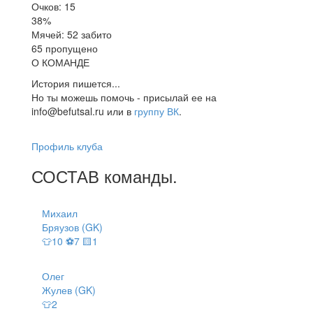
Очков: 15
38%
Мячей: 52 забито
65 пропущено
О КОМАНДЕ
История пишется...
Но ты можешь помочь - присылай ее на
info@befutsal.ru или в
группу ВК
.
Профиль клуба
СОСТАВ
команды
.
Михаил
Бряузов (GK)
👕10 ⚽7 🟨1
Олег
Жулев (GK)
👕2