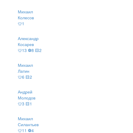
Михаил
Колесов
👕1
Александр
Косарев
👕13 ⚽8 🟨2
Михаил
Латин
👕6 🟨2
Андрей
Молодов
👕3 🟨1
Михаил
Силантьев
👕11 ⚽4