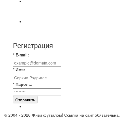
📅 Анонс матчей на четверг, 6 августа 2026 г. 🎡
Центральный парк культуры и отдыха
⚽ Первенство Владимира по футзалу. 2-я лига.
Зона Б. 03.08.2026 г. КАС - МГ-ПКБ Энерго 1:6
Регистрация
* E-mail:
* Имя:
* Пароль:
Отправить
© 2004 - 2026 Живи футзалом! Ссылка на сайт обязательна.