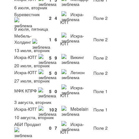
6 июля, вторник
Буревестник
Искра-
2
4
Поле 2
ЮТГ
9 июля, пятница
Мебель-
Искра-
1
6
Поле 2
Холдинг
ЮТГ
13 июля, вторник
Искра-ЮТГ
Викинг
5
9
Поле 2
20 июля, вторник
Искра-ЮТГ
Легион
5
0
Поле 2
27 июля, вторник
Искра-
МФК КПРФ
5
0
Поле 1
ЮТГ
3 августа, вторник
Искра-ЮТГ
Mebelain
10
2
Поле 1
10 августа, вторник
АБИ Продакт
Искра-
0
7
Поле 2
ЮТГ