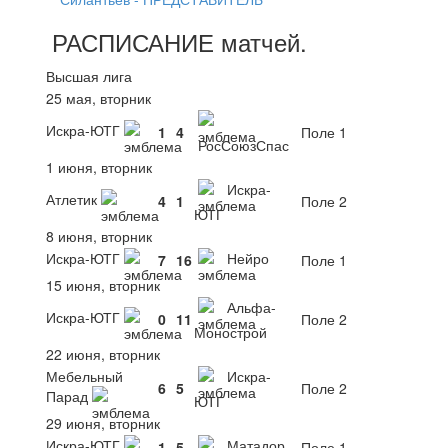
РАСПИСАНИЕ
матчей
.
Высшая лига
25 мая, вторник
Искра-ЮТГ
1
4
Поле 1
РосСоюзСпас
1 июня, вторник
Искра-
Атлетик
4
1
Поле 2
ЮТГ
8 июня, вторник
Искра-ЮТГ
Нейро
7
16
Поле 1
15 июня, вторник
Альфа-
Искра-ЮТГ
0
11
Поле 2
Монострой
22 июня, вторник
Мебельный
Искра-
6
5
Поле 2
Парад
ЮТГ
29 июня, вторник
Искра-ЮТГ
Матадор
1
5
Поле 1