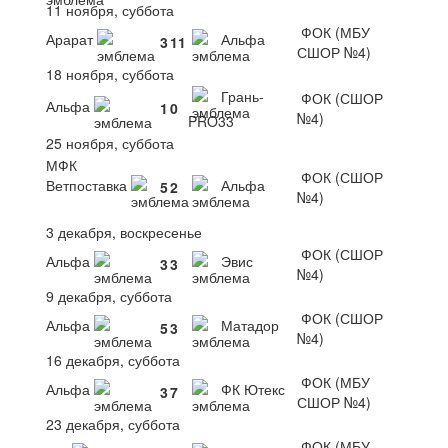
11 ноября, суббота
ФОК (МБУ
Арарат
Альфа
3
11
СШОР №4)
18 ноября, суббота
Грань-
ФОК (СШОР
Альфа
1
0
№4)
PRO33
25 ноября, суббота
МФК
ФОК (СШОР
Ветпоставка
Альфа
5
2
№4)
3 декабря, воскресенье
ФОК (СШОР
Альфа
Эвис
3
3
№4)
9 декабря, суббота
ФОК (СШОР
Альфа
Матадор
5
3
№4)
16 декабря, суббота
ФОК (МБУ
Альфа
ФК Ютекс
3
7
СШОР №4)
23 декабря, суббота
ФОК (МБУ