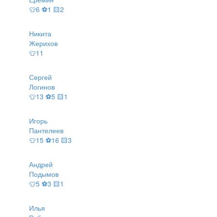
👕6 ⚽1 🟨2
Никита
Жерихов
👕11
Сергей
Логинов
👕13 ⚽5 🟨1
Игорь
Пантелеев
👕15 ⚽16 🟨3
Андрей
Подымов
👕5 ⚽3 🟨1
Илья