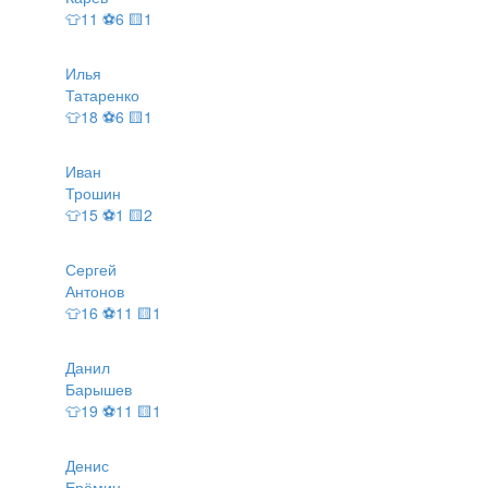
👕11 ⚽6 🟨1
Илья
Татаренко
👕18 ⚽6 🟨1
Иван
Трошин
👕15 ⚽1 🟨2
Сергей
Антонов
👕16 ⚽11 🟨1
Данил
Барышев
👕19 ⚽11 🟨1
Денис
Ерёмин