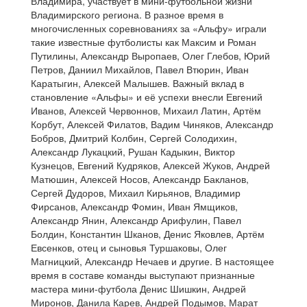
Владимира, участвует в мини-футбольной жизни
Владимирского региона. В разное время в
многочисленных соревнованиях за «Альфу» играли
такие известные футболисты как Максим и Роман
Путилины, Александр Выропаев, Олег Глебов, Юрий
Петров, Даниил Михайлов, Павел Втюрин, Иван
Каратыгин, Алексей Малышев. Важный вклад в
становление «Альфы» и её успехи внесли Евгений
Иванов, Алексей Червоннов, Михаил Латин, Артём
Корбут, Алексей Филатов, Вадим Чиняков, Александр
Бобров, Дмитрий Колбин, Сергей Солодихин,
Александр Лукацкий, Рушан Кадыкин, Виктор
Кузнецов, Евгений Кудряков, Алексей Жуков, Андрей
Матюшин, Алексей Носов, Александр Бакланов,
Сергей Дудоров, Михаил Кирьянов, Владимир
Фирсанов, Александр Фомин, Иван Ямщиков,
Александр Янин, Александр Арифулин, Павел
Болдин, Константин Шканов, Денис Яковлев, Артём
Евсенков, отец и сыновья Туршаковы, Олег
Магницкий, Александр Нечаев и другие. В настоящее
время в составе команды выступают признанные
мастера мини-футбола Денис Шишкин, Андрей
Миронов, Данила Карев, Андрей Подымов, Марат