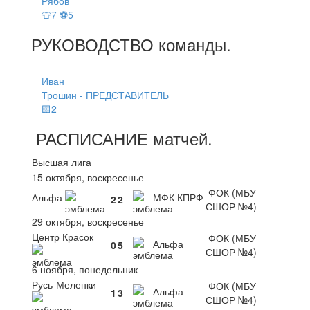
Рябов
👕7 ⚽5
РУКОВОДСТВО
команды
.
Иван
Трошин - ПРЕДСТАВИТЕЛЬ
🟨2
РАСПИСАНИЕ
матчей
.
Высшая лига
15 октября, воскресенье
ФОК (МБУ
Альфа
МФК КПРФ
2
2
СШОР №4)
29 октября, воскресенье
Центр Красок
ФОК (МБУ
Альфа
0
5
СШОР №4)
6 ноября, понедельник
Русь-Меленки
ФОК (МБУ
Альфа
1
3
СШОР №4)