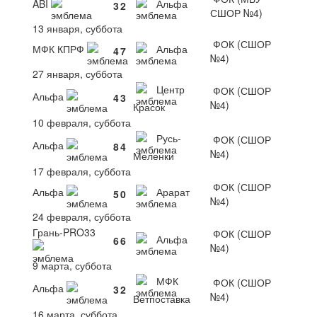
ABI
Альфа
3
2
СШОР №4)
13 января, суббота
ФОК (СШОР
МФК КПРФ
Альфа
4
7
№4)
27 января, суббота
Центр
ФОК (СШОР
Альфа
4
3
№4)
Красок
10 февраля, суббота
Русь-
ФОК (СШОР
Альфа
8
4
№4)
Меленки
17 февраля, суббота
ФОК (СШОР
Альфа
Арарат
5
0
№4)
24 февраля, суббота
Грань-PRO33
ФОК (СШОР
Альфа
6
6
№4)
9 марта, суббота
МФК
ФОК (СШОР
Альфа
3
2
№4)
Ветпоставка
16 марта, суббота