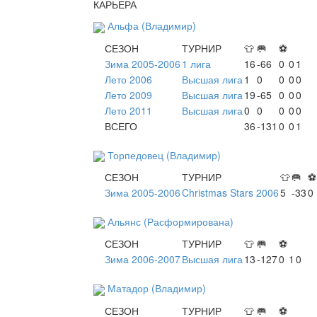
КАРЬЕРА
Альфа (Владимир)
СЕЗОН
ТУРНИР
👕
🥅
⚽
Зима 2005-2006
1 лига
16
-66
0
0
1
Лето 2006
Высшая лига
1
0
0
0
0
Лето 2009
Высшая лига
19
-65
0
0
0
Лето 2011
Высшая лига
0
0
0
0
0
ВСЕГО
36
-131
0
0
1
Торпедовец (Владимир)
СЕЗОН
ТУРНИР
👕
🥅
⚽
Зима 2005-2006
Christmas Stars 2006
5
-33
0
Альянс (Расформирована)
СЕЗОН
ТУРНИР
👕
🥅
⚽
Зима 2006-2007
Высшая лига
13
-127
0
1
0
Матадор (Владимир)
СЕЗОН
ТУРНИР
👕
🥅
⚽