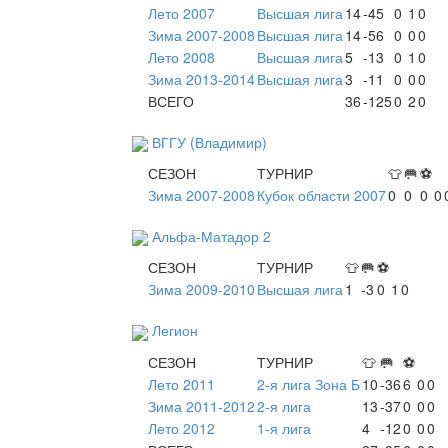
Лето 2007
Высшая лига
14
-45
0
1
0
Зима 2007-2008
Высшая лига
14
-56
0
0
0
Лето 2008
Высшая лига
5
-13
0
1
0
Зима 2013-2014
Высшая лига
3
-11
0
0
0
ВСЕГО
36
-125
0
2
0
ВГГУ (Владимир)
СЕЗОН
ТУРНИР
👕
🥅
⚽
Зима 2007-2008
Кубок области 2007
0
0
0
0
Альфа-Матадор 2
СЕЗОН
ТУРНИР
👕
🥅
⚽
Зима 2009-2010
Высшая лига
1
-3
0
1
0
Легион
СЕЗОН
ТУРНИР
👕
🥅
⚽
Лето 2011
2-я лига Зона Б
10
-36
6
0
0
Зима 2011-2012
2-я лига
13
-37
0
0
0
Лето 2012
1-я лига
4
-12
0
0
0