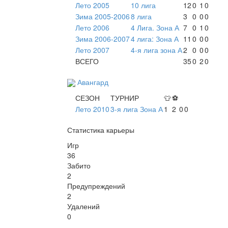
Лето 2005
10 лига
12
0
1
0
Зима 2005-2006
8 лига
3
0
0
0
Лето 2006
4 Лига. Зона А
7
0
1
0
Зима 2006-2007
4 лига: Зона А
11
0
0
0
Лето 2007
4-я лига зона А
2
0
0
0
ВСЕГО
35
0
2
0
Авангард
СЕЗОН
ТУРНИР
👕
⚽
Лето 2010
3-я лига Зона А
1
2
0
0
Статистика карьеры
Игр
36
Забито
2
Предупреждений
2
Удалений
0