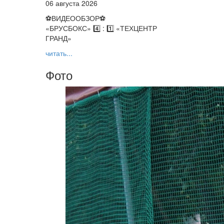
06 августа 2026
⚽️ВИДЕООБЗОР⚽️
«БРУСБОКС» 4️⃣ : 1️⃣ «ТЕХЦЕНТР
ГРАНД»
читать...
Фото