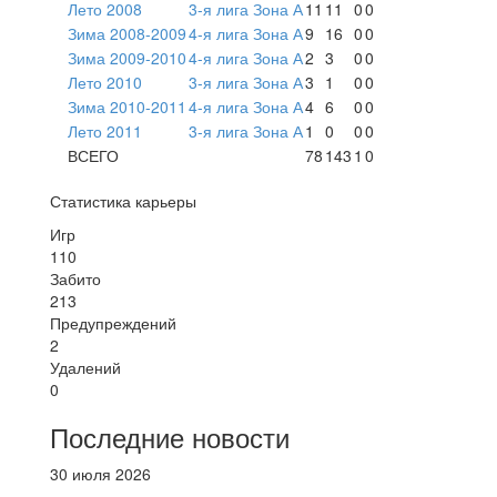
Лето 2008
3-я лига Зона А
11
11
0
0
Зима 2008-2009
4-я лига Зона А
9
16
0
0
Зима 2009-2010
4-я лига Зона А
2
3
0
0
Лето 2010
3-я лига Зона А
3
1
0
0
Зима 2010-2011
4-я лига Зона А
4
6
0
0
Лето 2011
3-я лига Зона А
1
0
0
0
ВСЕГО
78
143
1
0
Статистика карьеры
Игр
110
Забито
213
Предупреждений
2
Удалений
0
Последние новости
30 июля 2026