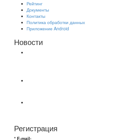
Рейтинг
Документы
Контакты
Политика обработки данных
Приложение Android
Новости
⚽НАЗНАЧЕНИЯ СУДЕЙ⚽ ‼В СРЕДУ
СОСТОЯТСЯ ДОИГРОВКИ 2-Х ТАЙМОВ ДВУХ
МАТЧЕЙ 2А ЛИГИ.
📹📹📹 Обзор голов 📹📹📹 Лига 4. Зона "Б". 12
тур. Лето 2026. МФК "Восход" - Ирбис 6:2
⚽️ВИДЕООБЗОР⚽️ «БРУСБОКС» 4️⃣ : 1️⃣
«ТЕХЦЕНТР ГРАНД»
Регистрация
* E-mail: