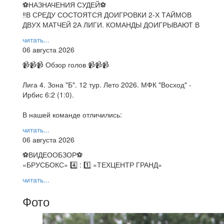
⚽НАЗНАЧЕНИЯ СУДЕЙ⚽
‼В СРЕДУ СОСТОЯТСЯ ДОИГРОВКИ 2-Х ТАЙМОВ
ДВУХ МАТЧЕЙ 2А ЛИГИ. КОМАНДЫ ДОИГРЫВАЮТ В
читать...
06 августа 2026
📹📹📹 Обзор голов 📹📹📹
Лига 4. Зона "Б". 12 тур. Лето 2026. МФК "Восход" -
Ирбис 6:2 (1:0).
В нашей команде отличились:
читать...
06 августа 2026
⚽️ВИДЕООБЗОР⚽️
«БРУСБОКС» 4️⃣ : 1️⃣ «ТЕХЦЕНТР ГРАНД»
читать...
Фото