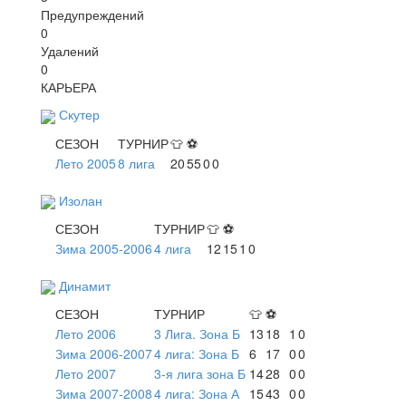
Предупреждений
0
Удалений
0
КАРЬЕРА
Скутер
СЕЗОН
ТУРНИР
👕
⚽
Лето 2005
8 лига
20
55
0
0
Изолан
СЕЗОН
ТУРНИР
👕
⚽
Зима 2005-2006
4 лига
12
15
1
0
Динамит
СЕЗОН
ТУРНИР
👕
⚽
Лето 2006
3 Лига. Зона Б
13
18
1
0
Зима 2006-2007
4 лига: Зона Б
6
17
0
0
Лето 2007
3-я лига зона Б
14
28
0
0
Зима 2007-2008
4 лига: Зона А
15
43
0
0