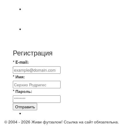
МАТЧЕЙ 2А ЛИГИ.
⚽️ВИДЕООБЗОР⚽️ 4 ЛИГА А «РСК КОМПЛЕКТ»
9️⃣ : 6️⃣ «МАЛЬОРКА»
🇷🇺 Дебют в Первенстве России по футболу
среди команд Первой лиги Дмитрий
Регистрация
* E-mail:
* Имя:
* Пароль:
Отправить
© 2004 - 2026 Живи футзалом! Ссылка на сайт обязательна.