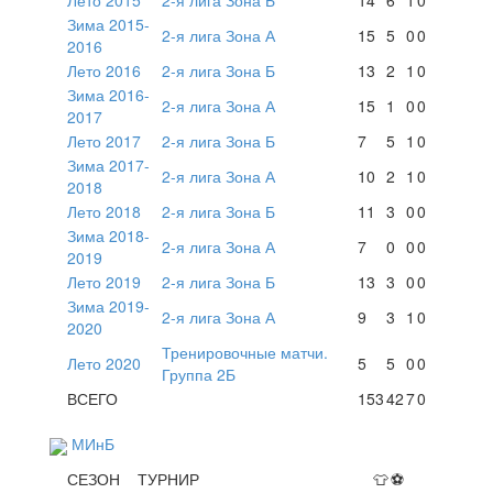
Лето 2015
2-я лига Зона Б
14
6
1
0
Зима 2015-
2-я лига Зона А
15
5
0
0
2016
Лето 2016
2-я лига Зона Б
13
2
1
0
Зима 2016-
2-я лига Зона А
15
1
0
0
2017
Лето 2017
2-я лига Зона Б
7
5
1
0
Зима 2017-
2-я лига Зона А
10
2
1
0
2018
Лето 2018
2-я лига Зона Б
11
3
0
0
Зима 2018-
2-я лига Зона А
7
0
0
0
2019
Лето 2019
2-я лига Зона Б
13
3
0
0
Зима 2019-
2-я лига Зона А
9
3
1
0
2020
Тренировочные матчи.
Лето 2020
5
5
0
0
Группа 2Б
ВСЕГО
153
42
7
0
МИнБ
СЕЗОН
ТУРНИР
👕
⚽