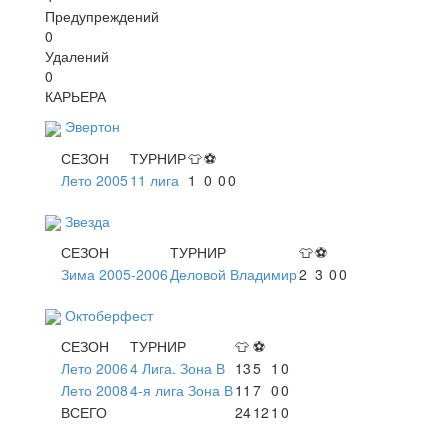
Предупреждений
0
Удалений
0
КАРЬЕРА
Эвертон
СЕЗОН
ТУРНИР
👕
⚽
Лето 2005
11 лига
1
0
0
0
Звезда
СЕЗОН
ТУРНИР
👕
⚽
Зима 2005-2006
Деловой Владимир
2
3
0
0
Октоберфест
СЕЗОН
ТУРНИР
👕
⚽
Лето 2006
4 Лига. Зона В
13
5
1
0
Лето 2008
4-я лига Зона В
11
7
0
0
ВСЕГО
24
12
1
0