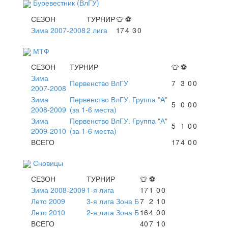
Буревестник (ВлГУ)
СЕЗОН
ТУРНИР
👕
⚽
Зима 2007-2008
2 лига
17
4
3
0
МТФ
СЕЗОН
ТУРНИР
👕
⚽
Зима
Первенство ВлГУ
7
3
0
0
2007-2008
Зима
Первенство ВлГУ. Группа "А"
5
0
0
0
2008-2009
(за 1-6 места)
Зима
Первенство ВлГУ. Группа "А"
5
1
0
0
2009-2010
(за 1-6 места)
ВСЕГО
17
4
0
0
Сновицы
СЕЗОН
ТУРНИР
👕
⚽
Зима 2008-2009
1-я лига
17
1
0
0
Лето 2009
3-я лига Зона Б
7
2
1
0
Лето 2010
2-я лига Зона Б
16
4
0
0
ВСЕГО
40
7
1
0