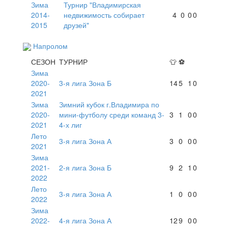
Зима
Турнир "Владимирская
2014-
недвижимость собирает
4
0
0
0
2015
друзей"
Напролом
СЕЗОН
ТУРНИР
👕
⚽
Зима
2020-
3-я лига Зона Б
14
5
1
0
2021
Зима
Зимний кубок г.Владимира по
2020-
мини-футболу среди команд 3-
3
1
0
0
2021
4-х лиг
Лето
3-я лига Зона А
3
0
0
0
2021
Зима
2021-
2-я лига Зона Б
9
2
1
0
2022
Лето
3-я лига Зона А
1
0
0
0
2022
Зима
2022-
4-я лига Зона А
12
9
0
0