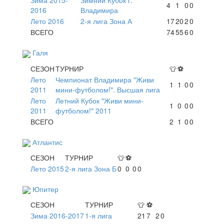
Зима 2015-
Зимний Кубок г.
4
1
0
0
2016
Владимира
Лето 2016
2-я лига Зона А
17
20
2
0
ВСЕГО
74
55
6
0
Галя
СЕЗОН
ТУРНИР
👕
⚽
Лето
Чемпионат Владимира "Живи
1
1
0
0
2011
мини-футболом!". Высшая лига
Лето
Летний Кубок "Живи мини-
1
0
0
0
2011
футболом!" 2011
ВСЕГО
2
1
0
0
Атлантис
СЕЗОН
ТУРНИР
👕
⚽
Лето 2015
2-я лига Зона Б
0
0
0
0
Юпитер
СЕЗОН
ТУРНИР
👕
⚽
Зима 2016-2017
1-я лига
21
7
2
0