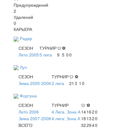
Предупреждений
2
Удалений
0
КАРЬЕРА
Радар
СЕЗОН
ТУРНИР
👕
⚽
Лето 2005
5 лига
9
5
0
0
Луч
СЕЗОН
ТУРНИР
👕
⚽
Зима 2005-2006
2 лига
21
3
1
0
Фортуна
СЕЗОН
ТУРНИР
👕
⚽
Лето 2006
4 Лига. Зона А
14
16
2
0
Зима 2007-2008
4 лига: Зона А
18
13
2
0
ВСЕГО
32
29
4
0