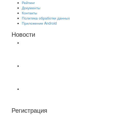
Рейтинг
Документы
Контакты
Политика обработки данных
Приложение Android
Новости
⚽НАЗНАЧЕНИЯ СУДЕЙ⚽ ‼В СРЕДУ
СОСТОЯТСЯ ДОИГРОВКИ 2-Х ТАЙМОВ ДВУХ
МАТЧЕЙ 2А ЛИГИ.
⚽ Первенство Владимира по футзалу. 1-я лига.
06.08.2026 г. УютСтрой - Крафт 0:2 (0:0) 📹
Обзор
Красная Гвардия сыграла в ничью с Камбэком
3:3 Равная игра , много борьбы и
Регистрация