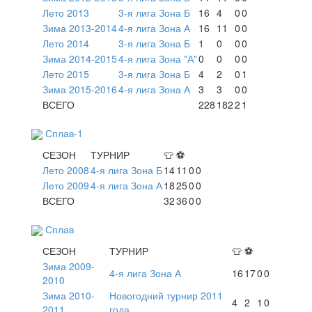
Лето 2013
3-я лига Зона Б
16
4
0
0
Зима 2013-2014
4-я лига Зона А
16
11
0
0
Лето 2014
3-я лига Зона Б
1
0
0
0
Зима 2014-2015
4-я лига Зона "А"
0
0
0
0
Лето 2015
3-я лига Зона Б
4
2
0
1
Зима 2015-2016
4-я лига Зона А
3
3
0
0
ВСЕГО
228
182
2
1
Сплав-1
СЕЗОН
ТУРНИР
👕
⚽
Лето 2008
4-я лига Зона Б
14
11
0
0
Лето 2009
4-я лига Зона А
18
25
0
0
ВСЕГО
32
36
0
0
Сплав
СЕЗОН
ТУРНИР
👕
⚽
Зима 2009-
4-я лига Зона А
16
17
0
0
2010
Зима 2010-
Новогодний турнир 2011
4
2
1
0
2011
года