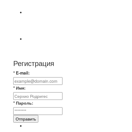
МАТЧЕЙ 2А ЛИГИ.
Команда «IZBA» ищет спарринг! ПН
(10.08),Торпедо, 20:30
https://vk.ru/christmasmusick
⚡️Сегодня было жарко⚡️ ⚽ ️«Протестировали»
новую футбольную площадку в
Регистрация
* E-mail:
* Имя:
* Пароль:
Отправить