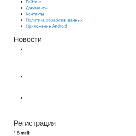
Рейтинг
Документы
Контакты
Политика обработки данных
Приложение Android
Новости
⚽НАЗНАЧЕНИЯ СУДЕЙ⚽ ‼В СРЕДУ
СОСТОЯТСЯ ДОИГРОВКИ 2-Х ТАЙМОВ ДВУХ
МАТЧЕЙ 2А ЛИГИ.
⚽️ВИДЕООБЗОР⚽️ 4 ЛИГА А «РСК КОМПЛЕКТ»
9️⃣ : 6️⃣ «МАЛЬОРКА»
🇷🇺 Дебют в Первенстве России по футболу
среди команд Первой лиги Дмитрий
Регистрация
* E-mail: