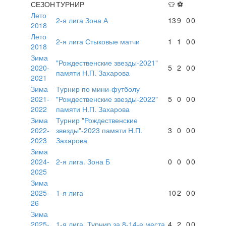
СЕЗОН
ТУРНИР
👕
⚽
Лето
2-я лига Зона А
13
9
0
0
2018
Лето
2-я лига Стыковые матчи
1
1
0
0
2018
Зима
"Рождественские звезды-2021"
2020-
5
2
0
0
памяти Н.П. Захарова
2021
Зима
Турнир по мини-футболу
2021-
"Рождественские звезды-2022"
5
0
0
0
2022
памяти Н.П. Захарова
Зима
Турнир "Рождественские
2022-
звезды"-2023 памяти Н.П.
3
0
0
0
2023
Захарова
Зима
2024-
2-я лига. Зона Б
0
0
0
0
2025
Зима
2025-
1-я лига
10
2
0
0
26
Зима
2025-
1-я лига. Турнир за 8-14-е места
4
2
0
0