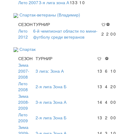
Лето 2007
3-я лига зона А
13
3
1
0
Спартак-ветераны (Владимир)
СЕЗОН
ТУРНИР
👕
⚽
Лето
6-й чемпионат области по мини-
2
2
0
0
2012
футболу среди ветеранов
Спартак
СЕЗОН
ТУРНИР
👕
⚽
Зима
2007-
3 лига: Зона А
13
6
1
0
2008
Лето
2-я лига Зона Б
13
4
2
0
2008
Зима
2008-
3-я лига Зона А
14
4
0
0
2009
Лето
2-я лига Зона Б
13
2
0
0
2009
Зима
2009-
3-я лига Зона А
14
3
1
0