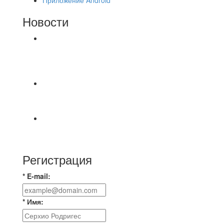
Новости
⚽НАЗНАЧЕНИЯ СУДЕЙ⚽ ‼В СРЕДУ
СОСТОЯТСЯ ДОИГРОВКИ 2-Х ТАЙМОВ ДВУХ
МАТЧЕЙ 2А ЛИГИ.
📹📹📹 Обзор голов 📹📹📹 Лига 4. Зона "Б". 12
тур. Лето 2026. МФК "Восход" - Ирбис 6:2
⚽️ВИДЕООБЗОР⚽️ «БРУСБОКС» 4️⃣ : 1️⃣
«ТЕХЦЕНТР ГРАНД»
Регистрация
* E-mail:
* Имя: