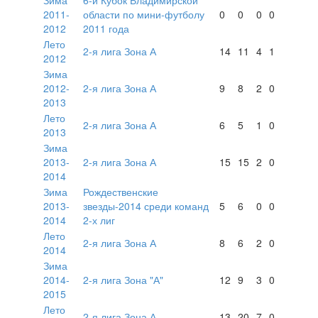
2011-
области по мини-футболу
0
0
0
0
2012
2011 года
Лето
2-я лига Зона А
14
11
4
1
2012
Зима
2012-
2-я лига Зона А
9
8
2
0
2013
Лето
2-я лига Зона А
6
5
1
0
2013
Зима
2013-
2-я лига Зона А
15
15
2
0
2014
Зима
Рождественские
2013-
звезды-2014 среди команд
5
6
0
0
2014
2-х лиг
Лето
2-я лига Зона А
8
6
2
0
2014
Зима
2014-
2-я лига Зона "А"
12
9
3
0
2015
Лето
2-я лига Зона А
13
20
7
0