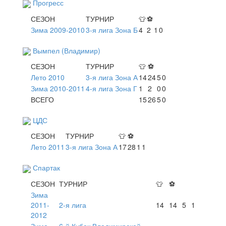
Прогресс
СЕЗОН
ТУРНИР
👕
⚽
Зима 2009-2010
3-я лига Зона Б
4
2
1
0
Вымпел (Владимир)
СЕЗОН
ТУРНИР
👕
⚽
Лето 2010
3-я лига Зона А
14
24
5
0
Зима 2010-2011
4-я лига Зона Г
1
2
0
0
ВСЕГО
15
26
5
0
ЦДС
СЕЗОН
ТУРНИР
👕
⚽
Лето 2011
3-я лига Зона А
17
28
1
1
Спартак
СЕЗОН
ТУРНИР
👕
⚽
Зима
2011-
2-я лига
14
14
5
1
2012
Зима
6-й Кубок Владимирской