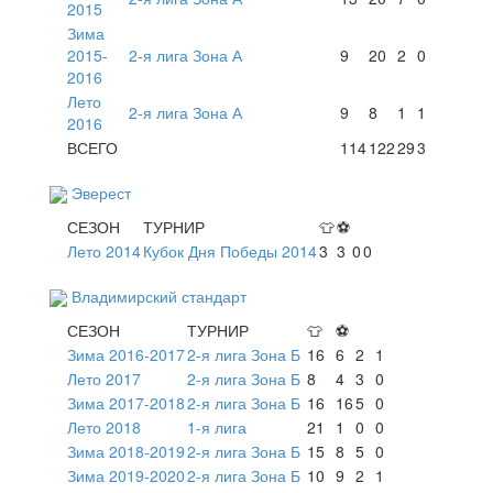
2015
Зима
2015-
2-я лига Зона А
9
20
2
0
2016
Лето
2-я лига Зона А
9
8
1
1
2016
ВСЕГО
114
122
29
3
Эверест
СЕЗОН
ТУРНИР
👕
⚽
Лето 2014
Кубок Дня Победы 2014
3
3
0
0
Владимирский стандарт
СЕЗОН
ТУРНИР
👕
⚽
Зима 2016-2017
2-я лига Зона Б
16
6
2
1
Лето 2017
2-я лига Зона Б
8
4
3
0
Зима 2017-2018
2-я лига Зона Б
16
16
5
0
Лето 2018
1-я лига
21
1
0
0
Зима 2018-2019
2-я лига Зона Б
15
8
5
0
Зима 2019-2020
2-я лига Зона Б
10
9
2
1