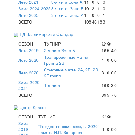
Лето 2021
3-я лига Зона А
11
0
0
0
Зима 2024-2025
3-я лига. Зона Б
10
2
1
0
Лето 2025
3-я лига. Зона А
1
0
0
1
ВСЕГО
108
46
18
3
ТД Владимирский Стандарт
СЕЗОН
ТУРНИР
👕
⚽
Лето 2019
2-я лига Зона Б
16
5
4
0
Тренировочные матчи.
Лето 2020
4
0
0
0
Группа 2В
Стыковые матчи 2А, 2Б, 2В,
Лето 2020
3
0
0
0
2Г групп
Зима 2020-
1-я лига
16
0
3
0
2021
ВСЕГО
39
5
7
0
Центр Красок
СЕЗОН
ТУРНИР
👕
⚽
Зима
"Рождественские звезды-2020"
2019-
1
0
0
0
памяти Н.П. Захарова