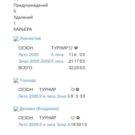
Предупреждений
5
Удалений
1
КАРЬЕРА
Локомотив
СЕЗОН
ТУРНИР
👕
⚽
Лето 2005
6 лига
11
6
0
0
Зима 2005-2006
5 лига
21
17
5
0
ВСЕГО
32
23
5
0
Торнадо
СЕЗОН
ТУРНИР
👕
⚽
Лето 2008
2-я лига Зона Б
9
3
3
0
Динамо (Владимир)
СЕЗОН
ТУРНИР
👕
⚽
Лето 2009
3-я лига Зона А
18
30
1
0