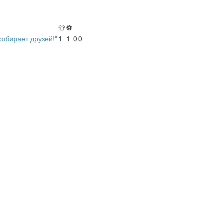
👕
⚽
обирает друзей!"
1
1
0
0