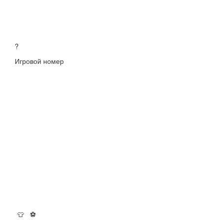
?
Игровой номер
👕
⚽