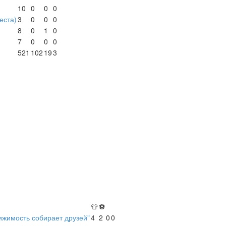
10
0
0
0
места)
3
0
0
0
8
0
1
0
7
0
0
0
521
102
19
3
👕
⚽
ижимость собирает друзей"
4
2
0
0