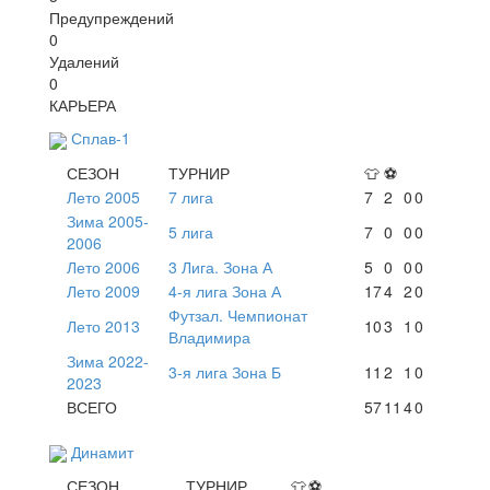
Предупреждений
0
Удалений
0
КАРЬЕРА
Сплав-1
СЕЗОН
ТУРНИР
👕
⚽
Лето 2005
7 лига
7
2
0
0
Зима 2005-
5 лига
7
0
0
0
2006
Лето 2006
3 Лига. Зона А
5
0
0
0
Лето 2009
4-я лига Зона А
17
4
2
0
Футзал. Чемпионат
Лето 2013
10
3
1
0
Владимира
Зима 2022-
3-я лига Зона Б
11
2
1
0
2023
ВСЕГО
57
11
4
0
Динамит
СЕЗОН
ТУРНИР
👕
⚽