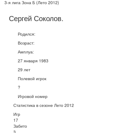
3-я лига Зона Б (Лето 2012)
Сергей
Соколов
.
Родился:
Возраст:
Амплуа:
27 января 1983
29 лет
Полевой игрок
?
Игровой номер
Статистика в сезоне Лето 2012
Игр
17
Забито
3