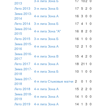
3-я лига Зона Б
17
10
2
0
2013
Лето 2013
3-я лига Зона Б
17
5
2
0
Зима 2013-
4-я лига Зона А
16
3
0
0
2014
Лето 2014
3-я лига Зона Б
17
4
1
0
Зима 2014-
4-я лига Зона "А"
16
8
2
0
2015
Лето 2015
3-я лига Зона Б
16
1
0
0
Зима 2015-
4-я лига Зона А
12
2
1
0
2016
Зима 2016-
4-я лига Зона В
15
4
2
0
2017
Лето 2017
4-я лига Зона А
18
21
1
0
Зима 2017-
4-я лига Зона Б
10
1
0
0
2018
Зима 2017-
4-я лига Стыковые матчи
2
0
1
0
2018
Лето 2018
4-я лига Зона А
15
2
2
0
Зима 2018-
4-я лига Зона А
14
1
0
0
2019
Лето 2019
4-я лига Зона А
14
1
3
0