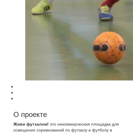
О проекте
Живи футзалом!
это некоммерческая площадка для
освещения соревнований по футзалу и футболу в