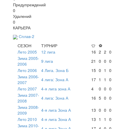
Предупреждений
0
Удалений
0
КАРЬЕРА
Сплав-2
СЕЗОН
ТУРНИР
👕
⚽
Лето 2005
12 лига
16
2
2
0
Зима 2005-
9 лига
21
0
0
0
2006
Лето 2006
4 Лига. Зона Б
15
0
1
0
Зима 2006-
4 лига: Зона А
17
1
1
0
2007
Лето 2007
4-я лига зона А
4
0
0
0
Зима 2007-
4 лига: Зона А
16
5
0
0
2008
Зима 2008-
4-я лига Зона А
13
0
0
0
2009
Лето 2010
4-я лига Зона А
13
1
1
0
Зима 2010-
4-я лига Зона А
17
4
0
0