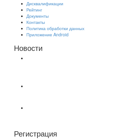
Дисквалификации
Рейтинг
Документы
Контакты
Политика обработки данных
Приложение Android
Новости
⚽НАЗНАЧЕНИЯ СУДЕЙ⚽ ‼В СРЕДУ
СОСТОЯТСЯ ДОИГРОВКИ 2-Х ТАЙМОВ ДВУХ
МАТЧЕЙ 2А ЛИГИ.
⚡️Сегодня было жарко⚡️ ⚽ ️«Протестировали»
новую футбольную площадку в
📅 Анонс матчей на пятницу, 7 августа 2026 г.
🎡 Центральный парк культуры и отдыха
Регистрация