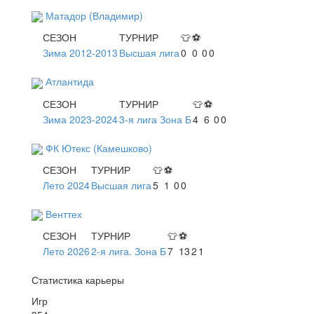
Матадор (Владимир)
СЕЗОН
ТУРНИР
👕
⚽
Зима 2012-2013
Высшая лига
0
0
0
0
Атлантида
СЕЗОН
ТУРНИР
👕
⚽
Зима 2023-2024
3-я лига Зона Б
4
6
0
0
ФК Ютекс (Камешково)
СЕЗОН
ТУРНИР
👕
⚽
Лето 2024
Высшая лига
5
1
0
0
Венттех
СЕЗОН
ТУРНИР
👕
⚽
Лето 2026
2-я лига. Зона Б
7
13
2
1
Статистика карьеры
Игр