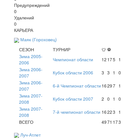
Предупреждений
0
Удалений
0
КАРЬЕРА
Маяк (Гороховец)
СЕЗОН
ТУРНИР
👕
⚽
Зима 2005-
Чемпионат области
12
17
5
1
2006
Зима 2006-
Кубок области 2006
3
3
1
0
2007
Зима 2006-
6-й Чемпионат области
16
29
7
1
2007
Зима 2007-
Кубок области 2007
2
0
1
0
2008
Зима 2007-
7-й чемпионат области
16
22
3
1
2008
ВСЕГО
49
71
17
3
Луч-Атлет