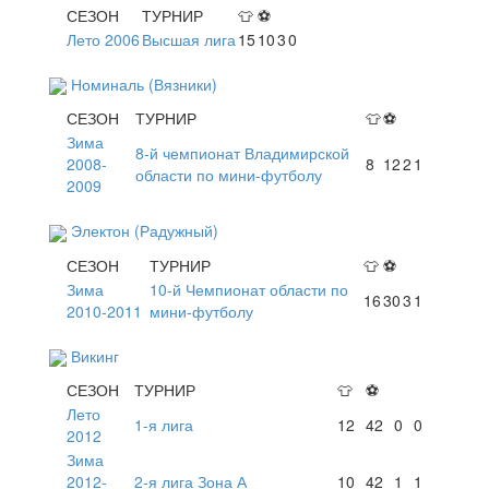
СЕЗОН
ТУРНИР
👕
⚽
Лето 2006
Высшая лига
15
10
3
0
Номиналь (Вязники)
СЕЗОН
ТУРНИР
👕
⚽
Зима
8-й чемпионат Владимирской
2008-
8
12
2
1
области по мини-футболу
2009
Электон (Радужный)
СЕЗОН
ТУРНИР
👕
⚽
Зима
10-й Чемпионат области по
16
30
3
1
2010-2011
мини-футболу
Викинг
СЕЗОН
ТУРНИР
👕
⚽
Лето
1-я лига
12
42
0
0
2012
Зима
2012-
2-я лига Зона А
10
42
1
1